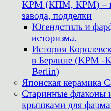
KPM (КПМ, КРМ) – к
завода, подделки
Югендстиль и фар
историзма.
История Королевс
в Берлине (KPM -Kö
Berlin)
Японская керамика 
Старинные флаконы и
крышками для фарма