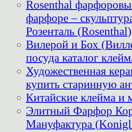
Rosenthal фарфоровые
фарфоре – скульптур
Розенталь (Rosenthal)
Вилерой и Бох (Вилле
посуда каталог клейм
Художественная керам
купить старинную ан
Китайские клейма и 
Элитный Фарфор Кор
Мануфактура (Konigli