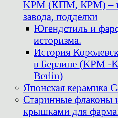
KPM (КПМ, КРМ) – к
завода, подделки
Югендстиль и фар
историзма.
История Королевс
в Берлине (KPM -Kö
Berlin)
Японская керамика 
Старинные флаконы и
крышками для фарма