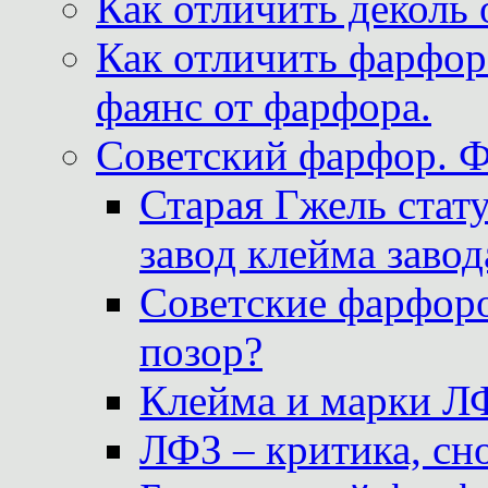
Как отличить деколь 
Как отличить фарфор 
фаянс от фарфора.
Советский фарфор. 
Старая Гжель стат
завод клейма завод
Советские фарфоро
позор?
Клейма и марки Л
ЛФЗ – критика, сно