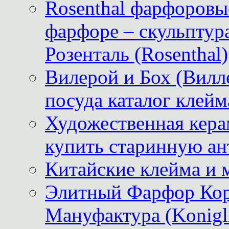
Rosenthal фарфоровые
фарфоре – скульптур
Розенталь (Rosenthal)
Вилерой и Бох (Вилле
посуда каталог клейм
Художественная керам
купить старинную ан
Китайские клейма и 
Элитный Фарфор Кор
Мануфактура (Konigli