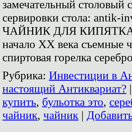
замечательный столовый 
сервировки стола: antik-
ЧАЙНИК ДЛЯ КИПЯТКА 
начало XX века съемные ч
спиртовая горелка серебр
Рубрика:
Инвестиции в А
настоящий Антиквариат?
|
купить
,
бульотка это
,
сере
чайник
,
чайник
|
Добавит