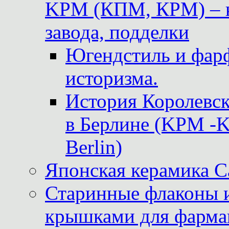
KPM (КПМ, КРМ) – к
завода, подделки
Югендстиль и фар
историзма.
История Королевс
в Берлине (KPM -Kö
Berlin)
Японская керамика 
Старинные флаконы и
крышками для фарма