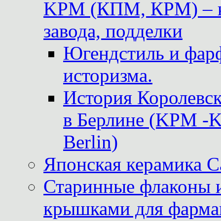
KPM (КПМ, КРМ) – к
завода, подделки
Югендстиль и фар
историзма.
История Королевс
в Берлине (KPM -Kö
Berlin)
Японская керамика 
Старинные флаконы и
крышками для фарма