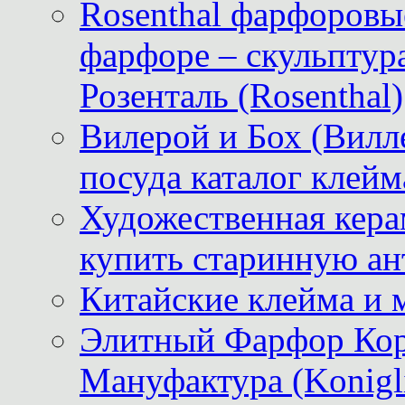
Rosenthal фарфоровые
фарфоре – скульптур
Розенталь (Rosenthal)
Вилерой и Бох (Вилле
посуда каталог клейм
Художественная керам
купить старинную ан
Китайские клейма и 
Элитный Фарфор Кор
Мануфактура (Konigli