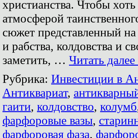
христианства. Чтобы хоть
атмосферой таинственного
сюжет представленный на 
и рабства, колдовства и с
заметить, …
Читать далее
Рубрика:
Инвестиции в А
Антиквариат
,
антикварны
гаити
,
колдовство
,
колумб
фарфоровые вазы
,
старинн
фарфоровая фаза
,
фарфоро