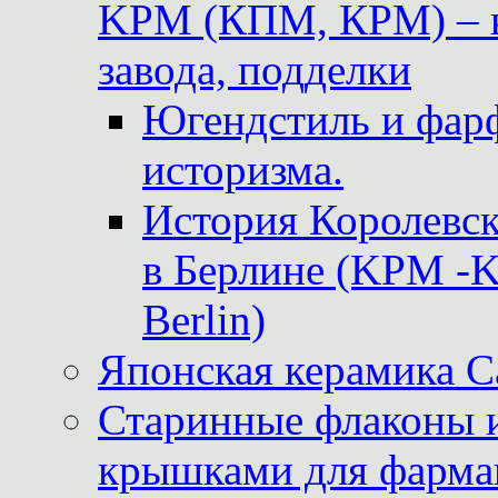
KPM (КПМ, КРМ) – к
завода, подделки
Югендстиль и фар
историзма.
История Королевс
в Берлине (KPM -Kö
Berlin)
Японская керамика 
Старинные флаконы и
крышками для фарма