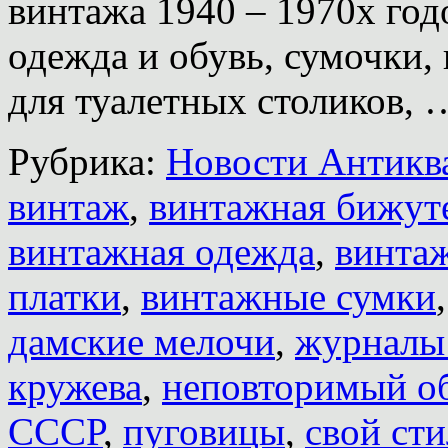
винтажа 1940 – 1970х год
одежда и обувь, сумочки,
для туалетных столиков,
Рубрика:
Новости Антиква
винтаж
,
винтажная бижут
винтажная одежда
,
винта
платки
,
винтажные сумки
дамские мелочи
,
журналы
кружева
,
неповторимый о
СССР
,
пуговицы
,
свой сти