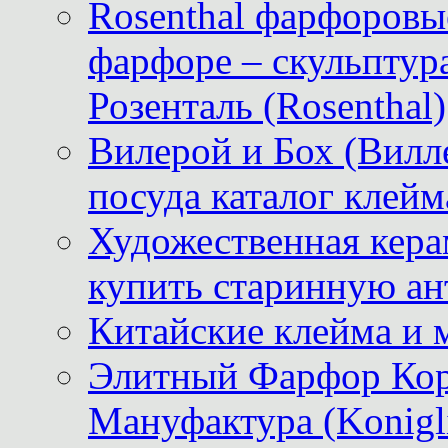
Rosenthal фарфоровые
фарфоре – скульптур
Розенталь (Rosenthal)
Вилерой и Бох (Вилле
посуда каталог клейм
Художественная керам
купить старинную ан
Китайские клейма и 
Элитный Фарфор Кор
Мануфактура (Konigli