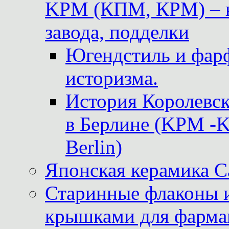
KPM (КПМ, КРМ) – к
завода, подделки
Югендстиль и фар
историзма.
История Королевс
в Берлине (KPM -Kö
Berlin)
Японская керамика 
Старинные флаконы и
крышками для фарма