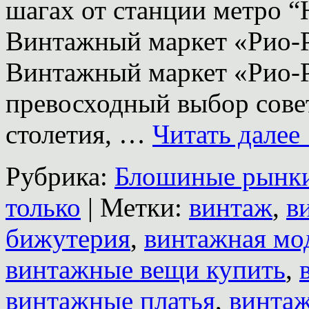
шагах от станции метро “
Винтажный маркет «Ри
Винтажный маркет «Рио-Ри
превосходный выбор сов
столетия, …
Читать далее
Рубрика:
Блошиные рынк
только
|
Метки:
винтаж
,
в
бижутерия
,
винтажная мо
винтажные вещи купить
,
винтажные платья
,
винта