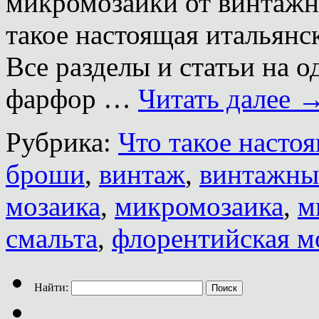
микромозаики от винтажн
такое настоящая итальянс
Все разделы и статьи на 
фарфор …
Читать далее
Рубрика:
Что такое насто
броши
,
винтаж
,
винтажны
мозаика
,
микромозаика
,
м
смальта
,
флорентийская м
Найти: