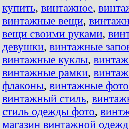
купить
,
винтажное
,
винта
винтажные вещи
,
винтажн
вещи своими руками
,
вин
девушки
,
винтажные запо
винтажные куклы
,
винтаж
винтажные рамки
,
винтаж
флаконы
,
винтажные фот
винтажный стиль
,
винтаж
стиль одежды фото
,
винт
магазин винтажной одеж