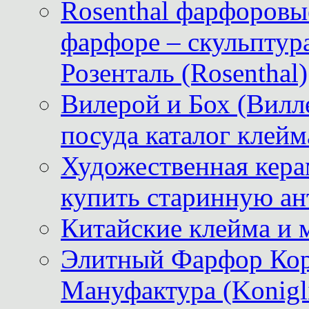
Rosenthal фарфоровые
фарфоре – скульптур
Розенталь (Rosenthal)
Вилерой и Бох (Вилле
посуда каталог клейм
Художественная керам
купить старинную ан
Китайские клейма и 
Элитный Фарфор Кор
Мануфактура (Konigli