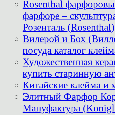
Rosenthal фарфоровые
фарфоре – скульптур
Розенталь (Rosenthal)
Вилерой и Бох (Вилле
посуда каталог клейм
Художественная керам
купить старинную ан
Китайские клейма и 
Элитный Фарфор Кор
Мануфактура (Konigli