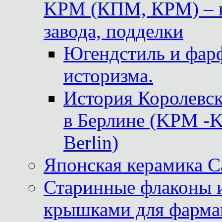
KPM (КПМ, КРМ) – к
завода, подделки
Югендстиль и фар
историзма.
История Королевс
в Берлине (KPM -Kö
Berlin)
Японская керамика 
Старинные флаконы и
крышками для фарма