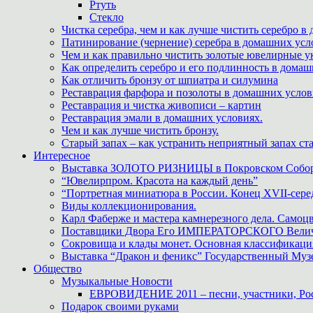
Ртуть
Стекло
Чистка серебра, чем и как лучше чистить серебро в
Патинирование (чернение) серебра в домашних усл
Чем и как правильно чистить золотые ювелирные у
Как определить серебро и его подлинность в дома
Как отличить бронзу от шпиатра и силумина
Реставрация фарфора и позолоты в домашних усло
Реставрация и чистка живописи – картин
Реставрация эмали в домашних условиях.
Чем и как лучше чистить бронзу.
Старый запах – как устранить неприятный запах ста
Интересное
Выставка ЗОЛОТО РИЗНИЦЫ в Покровском Собо
“Ювелирпром. Красота на каждый день”
“Портретная миниатюра в России. Конец XVII-сере
Виды коллекционирования.
Карл Фаберже и мастера камнерезного дела. Самоц
Поставщики Двора Его ИМПЕРАТОРСКОГО Величес
Сокровища и клады монет. Основная классификаци
Выставка “Дракон и феникс” Государственный Муз
Общество
Музыкальные Новости
ЕВРОВИДЕНИЕ 2011 – песни, участники, Росс
Подарок своими руками