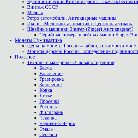
Букинистические Книги издания – скачать бесплатн
Винтаж СССР
Мебель
Ретро автомобили. Антикварные машины.
Иконы. Медно-литая пластика. Церковная утварь.
Швейные машинки Зингер (Zinger) Антиквариат?
Серийные номера швейных машин Singer (Зин
Монеты Нумизматика
Цены на монеты России – таблица стоимости монет
Монеты царской России – определение подлинност
Полезное
Техника и материалы. Словарь терминов
Басма
Волочение
Гравировка
Золочение
Ковка
Литье
Просечка
Роспись
Филигрань
Чеканка
Чернение. Чернь
Эмаль
Серебро