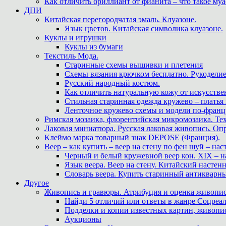
Как отличить бриллиант от фианита – что такое му
ДПИ
Китайская перегородчатая эмаль. Клуазоне.
Язык цветов. Китайская символика клуазоне.
Куклы и игрушки
Куклы из бумаги
Текстиль Мода.
Старинные схемы вышивки и плетения
Схемы вязания крючком бесплатно. Рукоделие
Русский народный костюм.
Как отличить натуральную кожу от искусстве
Стильная старинная одежда кружево – платья
Ленточное кружево схемы и модели по-францу
Римская мозаика, флорентийская микромозаика. Те
Лаковая миниатюра. Русская лаковая живопись. О
Клеймо марка товарный знак DEPOSE (Франция).
Веер – как купить – веер на стену по фен шуй – нас
Черный и белый кружевной веер кон. XIX – н
Язык веера. Веер на стену. Китайский настен
Словарь веера. Купить старинный антикварн
Другое
Живопись и гравюры. Атрибуция и оценка живопис
Найди 5 отличий или ответы в жанре Соцреал
Подделки и копии известных картин, живопис
Аукционы