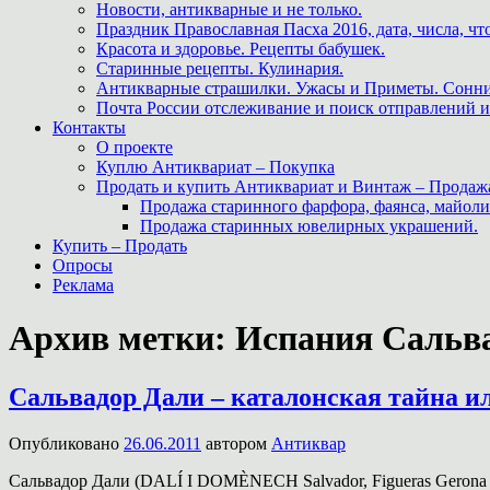
Новости, антикварные и не только.
Праздник Православная Пасха 2016, дата, числа, что
Красота и здоровье. Рецепты бабушек.
Старинные рецепты. Кулинария.
Антикварные страшилки. Ужасы и Приметы. Сонни
Почта России отслеживание и поиск отправлений и
Контакты
О проекте
Куплю Антиквариат – Покупка
Продать и купить Антиквариат и Винтаж – Продаж
Продажа старинного фарфора, фаянса, майоли
Продажа старинных ювелирных украшений.
Купить – Продать
Опросы
Реклама
Архив метки:
Испания Сальв
Сальвадор Дали – каталонская тайна ил
Опубликовано
26.06.2011
автором
Антиквар
Сальвадор Дали (DALÍ I DOMÈNECH Salvador, Figueras Gerona 1