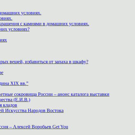
 домашних условиях.
овиях.
крашения с камнями в домашних условиях.
шних условиях?
виях
рых вещей, избавиться от запаха в шкафу?
ре
дина XIX вв.”
ветные сокровища России – анонс каталога выставки
тва (Е.И.В.)
я кладов
ей Искусства Народов Востока
ия – Алексей Воробьев Get You