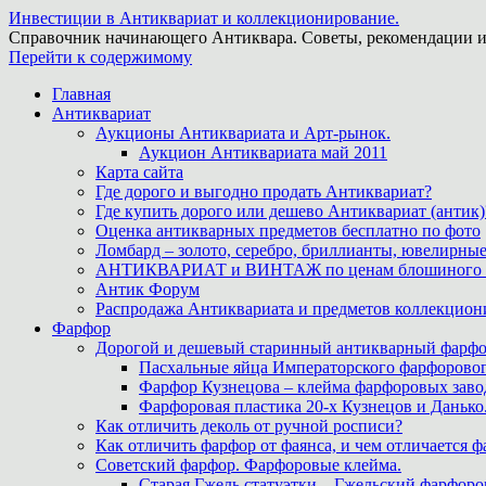
Инвестиции в Антиквариат и коллекционирование.
Справочник начинающего Антиквара. Советы, рекомендации и
Перейти к содержимому
Главная
Антиквариат
Аукционы Антиквариата и Арт-рынок.
Аукцион Антиквариата май 2011
Карта сайта
Где дорого и выгодно продать Антиквариат?
Где купить дорого или дешево Антиквариат (антик)
Оценка антикварных предметов бесплатно по фото
Ломбард – золото, серебро, бриллианты, ювелирные
АНТИКВАРИАТ и ВИНТАЖ по ценам блошиного ры
Антик Форум
Распродажа Антиквариата и предметов коллекцион
Фарфор
Дорогой и дешевый старинный антикварный фарфо
Пасхальные яйца Императорского фарфоровог
Фарфор Кузнецова – клейма фарфоровых заво
Фарфоровая пластика 20-х Кузнецов и Данько
Как отличить деколь от ручной росписи?
Как отличить фарфор от фаянса, и чем отличается ф
Советский фарфор. Фарфоровые клейма.
Старая Гжель статуэтки – Гжельский фарфоров