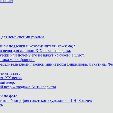
ассонит?
 для дома своими руками.
нной подделки и кожзаменителя (кожзама)?
 и вещи для женщин XIX века – продажа.
зски или почему его не вяжут крючком, а шьют.
хника миллефлиори.
пределитель клейм лаковой миниатюры Вишнякова, Лукутина, Фе
тенный веер.
ач. XX веков
ный веер.
ый веер – продажа Антиквариата
и по фото.
изм – биография советского художника П.Н. Богачев
ь.