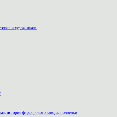
пторов и художников.
)
ма, история фарфорового завода, подделки