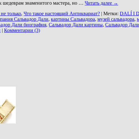
 к шедеврам знаменитого мастера, но …
Читать далее
→
не только
,
Что такое настоящий Антиквариат?
|
Метки:
DALÍ I 
пания Сальвадор Дали
,
картины Сальвадора
,
музей сальвадора
,
вадор Дали биография
,
Сальвадор Дали картины
,
Сальвадор Дали
и
|
Комментарии (3)