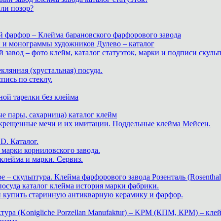
или позор?
й фарфор – Клейма барановского фарфорового завода
и и монограммы художников Дулево – каталог
завод – фото клейм, каталог статуэток, марки и подписи скуль
теклянная (хрустальная) посуда.
пись по стеклу.
ной тарелки без клейма
е пары, сахарница) каталог клейм
скрещенные мечи и их имитации. Поддельные клейма Мейсен.
. Каталог.
марки корниловского завода.
ейма и марки. Сервиз.
е – скульптура. Клейма фарфорового завода Розенталь (Rosenthal
 посуда каталог клейма история марки фабрики.
 и купить старинную антикварную керамику и фарфор.
ра (Konigliche Porzellan Manufaktur) – KPM (КПМ, КРМ) – клей