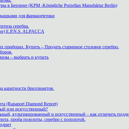
ризма.
в Берлине (KPM -Königliche Porzellan Manufaktur Berlin)
крышками для фармацевтики
ртиза серебра.
же) E.P.N.S. ALPACCA
х приборах. Купить – Продать старинное столовое серебро.
боров.
визы – выбрать и купить
ца каратности бриллиантов.
а (Rapaport Diamond Report)
дный или искусственный?
льный, культивированный и искусственный – как отличить подде
лота, проба позолоты, серебро с позолотой.
ндрит