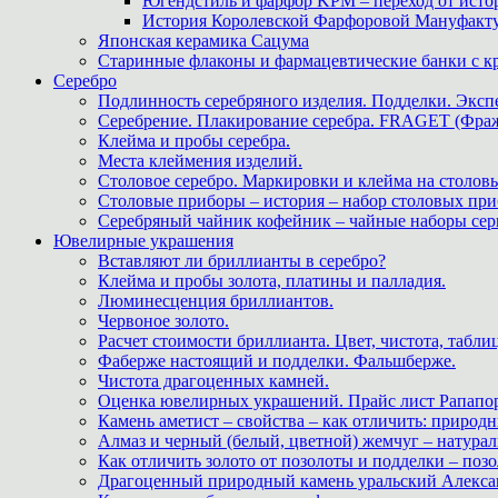
Югендстиль и фарфор KPM – переход от исто
История Королевской Фарфоровой Мануфактуры 
Японская керамика Сацума
Старинные флаконы и фармацевтические банки с 
Серебро
Подлинность серебряного изделия. Подделки. Экспе
Серебрение. Плакирование серебра. FRAGET (Фра
Клейма и пробы серебра.
Места клеймения изделий.
Столовое серебро. Маркировки и клейма на столовы
Столовые приборы – история – набор столовых при
Серебряный чайник кофейник – чайные наборы сер
Ювелирные украшения
Вставляют ли бриллианты в серебро?
Клейма и пробы золота, платины и палладия.
Люминесценция бриллиантов.
Червоное золото.
Расчет стоимости бриллианта. Цвет, чистота, табли
Фаберже настоящий и подделки. Фальшберже.
Чистота драгоценных камней.
Оценка ювелирных украшений. Прайс лист Рапапорт
Камень аметист – свойства – как отличить: приро
Алмаз и черный (белый, цветной) жемчуг – натура
Как отличить золото от позолоты и подделки – позо
Драгоценный природный камень уральский Алекса