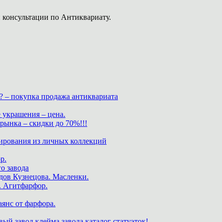
 консультации по Антиквариату.
? – покупка продажа антиквариата
 украшения – цена.
нка – скидки до 70%!!!
ирования из личных коллекций
р.
о завода
дов Кузнецова. Масленки.
. Агитфарфор.
аянс от фарфора.
ый завод клейма завода каталог статуэток!