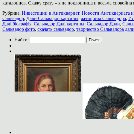
каталонцев. Скажу сразу – я не поклонница и весьма спокойна
Рубрика:
Инвестиции в Антиквариат
,
Новости Антиквариата и 
Сальвадор
,
Дали Сальвадор картины
,
женщины Сальвадора
,
Ис
Далi бiографiя
,
Сальвадор Далi картины
,
Сальвадор Дали
,
Саль
Сальвадор фото
,
скачать сальвадор
,
творчество Сальвадора дал
Найти: