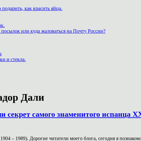
 подарить, как красить яйца.
к.
 посылок или куда жаловаться на Почту России?
а
ки и стекла.
адор Дали
и секрет самого знаменитого испанца XX
904 – 1989). Дорогие читатели моего блога, сегодня я познако