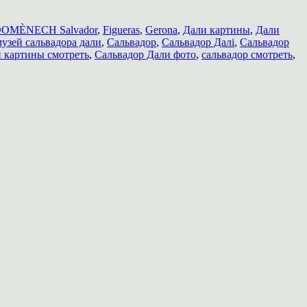
DOMÈNECH Salvador
,
Figueras
,
Gerona
,
Дали картины
,
Дали
музей сальвадора дали
,
Сальвадор
,
Сальвадор Далi
,
Сальвадор
 картины смотреть
,
Сальвадор Дали фото
,
сальвадор смотреть
,