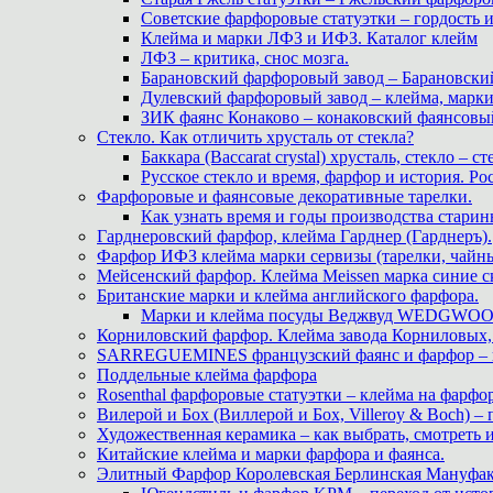
Советские фарфоровые статуэтки – гордость 
Клейма и марки ЛФЗ и ИФЗ. Каталог клейм
ЛФЗ – критика, снос мозга.
Барановский фарфоровый завод – Барановски
Дулевский фарфоровый завод – клейма, марк
ЗИК фаянс Конаково – конаковский фаянсовый 
Стекло. Как отличить хрусталь от стекла?
Баккара (Baccarat crystal) хрусталь, стекло – с
Русское стекло и время, фарфор и история. Рос
Фарфоровые и фаянсовые декоративные тарелки.
Как узнать время и годы производства старин
Гарднеровский фарфор, клейма Гарднер (Гарднеръ).
Фарфор ИФЗ клейма марки сервизы (тарелки, чайны
Мейсенский фарфор. Клейма Meissen марка синие 
Британские марки и клейма английского фарфора.
Марки и клейма посуды Веджвуд WEDGWOOD
Корниловский фарфор. Клейма завода Корниловых, 
SARREGUEMINES французский фаянс и фарфор – кл
Поддельные клейма фарфора
Rosenthal фарфоровые статуэтки – клейма на фарфор
Вилерой и Бох (Виллерой и Бох, Villeroy & Boch) –
Художественная керамика – как выбрать, смотреть
Китайские клейма и марки фарфора и фаянса.
Элитный Фарфор Королевская Берлинская Мануфакту