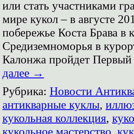
или стать участниками гр
мире кукол – в августе 20
побережье Коста Брава в 
Средиземноморья в курор
Калонжа пройдет Первы
далее
→
Рубрика:
Новости Антиква
антикварные куклы
,
иллю
кукольная коллекция
,
кук
кукольное мастерство
,
кук