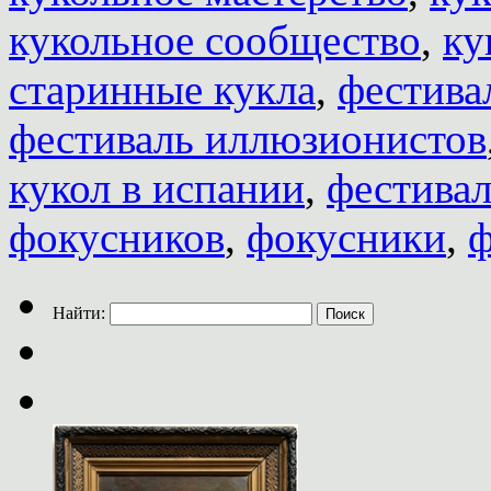
кукольное сообщество
,
ку
старинные кукла
,
фестива
фестиваль иллюзионистов
кукол в испании
,
фестивал
фокусников
,
фокусники
,
ф
Найти: