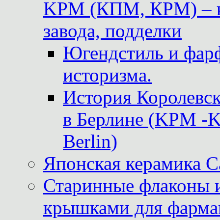
KPM (КПМ, КРМ) – к
завода, подделки
Югендстиль и фар
историзма.
История Королевс
в Берлине (KPM -Kö
Berlin)
Японская керамика 
Старинные флаконы и
крышками для фарма