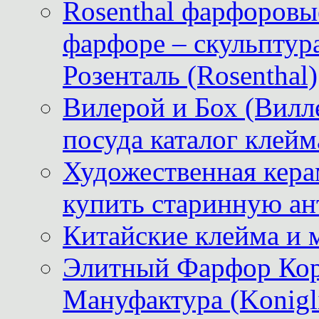
Rosenthal фарфоровые
фарфоре – скульптур
Розенталь (Rosenthal)
Вилерой и Бох (Вилле
посуда каталог клейм
Художественная керам
купить старинную ан
Китайские клейма и 
Элитный Фарфор Кор
Мануфактура (Konigli