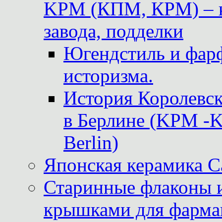
KPM (КПМ, КРМ) – к
завода, подделки
Югендстиль и фар
историзма.
История Королевс
в Берлине (KPM -Kö
Berlin)
Японская керамика 
Старинные флаконы и
крышками для фарма