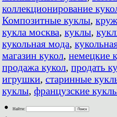
коллекционирование куко
Композитные куклы
,
круж
кукла москва
,
куклы
,
кукл
кукольная мода
,
кукольна
магазин кукол
,
немецкие 
продажа кукол
,
продать к
игрушки
,
старинные кукл
куклы
,
французские кукл
Найти: