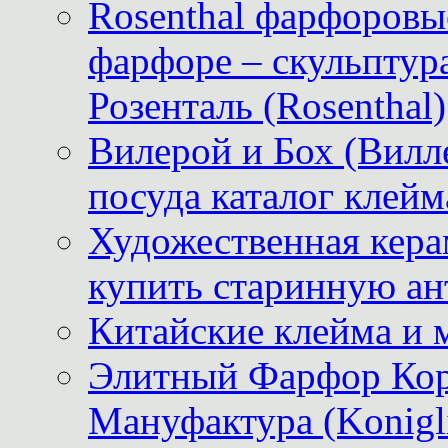
Rosenthal фарфоровые
фарфоре – скульптур
Розенталь (Rosenthal)
Вилерой и Бох (Вилле
посуда каталог клейм
Художественная керам
купить старинную ан
Китайские клейма и 
Элитный Фарфор Кор
Мануфактура (Konigli