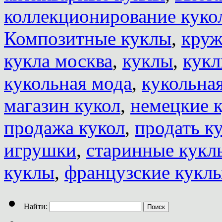
коллекционирование куко
Композитные куклы
,
круж
кукла москва
,
куклы
,
кукл
кукольная мода
,
кукольна
магазин кукол
,
немецкие 
продажа кукол
,
продать к
игрушки
,
старинные кукл
куклы
,
французские кукл
Найти: