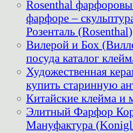
Rosenthal фарфоровые
фарфоре – скульптур
Розенталь (Rosenthal)
Вилерой и Бох (Вилле
посуда каталог клейм
Художественная керам
купить старинную ан
Китайские клейма и 
Элитный Фарфор Кор
Мануфактура (Konigli