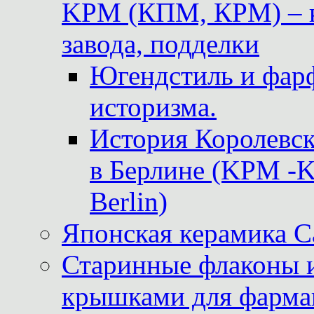
KPM (КПМ, КРМ) – к
завода, подделки
Югендстиль и фар
историзма.
История Королевс
в Берлине (KPM -Kö
Berlin)
Японская керамика 
Старинные флаконы и
крышками для фарма