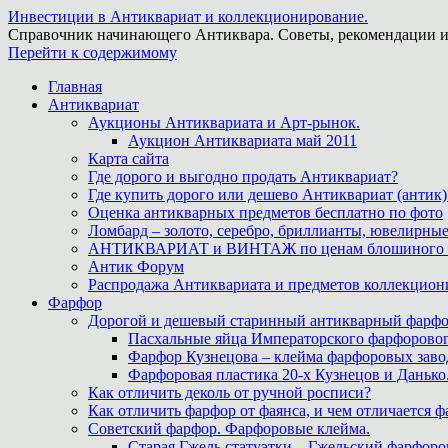
Инвестиции в Антиквариат и коллекционирование.
Справочник начинающего Антиквара. Советы, рекомендации и
Перейти к содержимому
Главная
Антиквариат
Аукционы Антиквариата и Арт-рынок.
Аукцион Антиквариата май 2011
Карта сайта
Где дорого и выгодно продать Антиквариат?
Где купить дорого или дешево Антиквариат (антик)
Оценка антикварных предметов бесплатно по фото
Ломбард – золото, серебро, бриллианты, ювелирные
АНТИКВАРИАТ и ВИНТАЖ по ценам блошиного ры
Антик Форум
Распродажа Антиквариата и предметов коллекцион
Фарфор
Дорогой и дешевый старинный антикварный фарфо
Пасхальные яйца Императорского фарфоровог
Фарфор Кузнецова – клейма фарфоровых заво
Фарфоровая пластика 20-х Кузнецов и Данько
Как отличить деколь от ручной росписи?
Как отличить фарфор от фаянса, и чем отличается ф
Советский фарфор. Фарфоровые клейма.
Старая Гжель статуэтки – Гжельский фарфоров