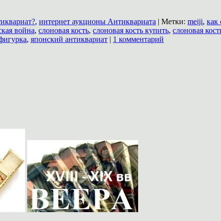
тиквариат?
,
интернет аукционы Антиквариата
|
Метки:
meiji
,
как
ская война
,
слоновая кость
,
слоновая кость купить
,
слоновая кост
 фигурка
,
японский антиквариат
|
1 комментарий