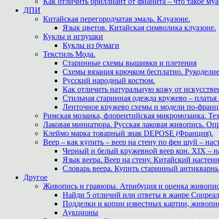
Как отличить бриллиант от фианита – что такое му
ДПИ
Китайская перегородчатая эмаль. Клуазоне.
Язык цветов. Китайская символика клуазоне.
Куклы и игрушки
Куклы из бумаги
Текстиль Мода.
Старинные схемы вышивки и плетения
Схемы вязания крючком бесплатно. Рукоделие
Русский народный костюм.
Как отличить натуральную кожу от искусстве
Стильная старинная одежда кружево – платья
Ленточное кружево схемы и модели по-францу
Римская мозаика, флорентийская микромозаика. Те
Лаковая миниатюра. Русская лаковая живопись. О
Клеймо марка товарный знак DEPOSE (Франция).
Веер – как купить – веер на стену по фен шуй – нас
Черный и белый кружевной веер кон. XIX – н
Язык веера. Веер на стену. Китайский настен
Словарь веера. Купить старинный антикварн
Другое
Живопись и гравюры. Атрибуция и оценка живопис
Найди 5 отличий или ответы в жанре Соцреал
Подделки и копии известных картин, живопис
Аукционы