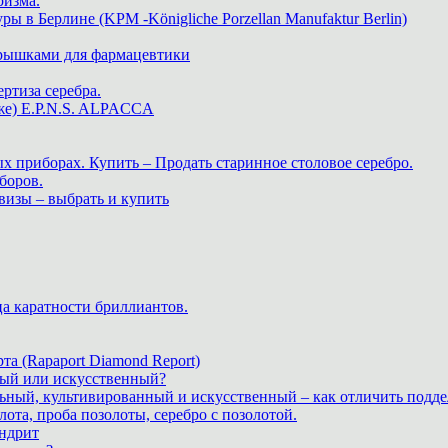
ризма.
в Берлине (KPM -Königliche Porzellan Manufaktur Berlin)
крышками для фармацевтики
ртиза серебра.
же) E.P.N.S. ALPACCA
х приборах. Купить – Продать старинное столовое серебро.
боров.
визы – выбрать и купить
ца каратности бриллиантов.
а (Rapaport Diamond Report)
дный или искусственный?
льный, культивированный и искусственный – как отличить подде
лота, проба позолоты, серебро с позолотой.
ндрит