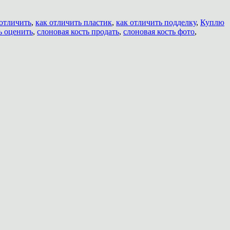
 отличить
,
как отличить пластик
,
как отличить подделку
,
Куплю
ь оценить
,
слоновая кость продать
,
слоновая кость фото
,