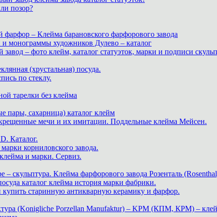
или позор?
й фарфор – Клейма барановского фарфорового завода
и и монограммы художников Дулево – каталог
завод – фото клейм, каталог статуэток, марки и подписи скуль
теклянная (хрустальная) посуда.
пись по стеклу.
ной тарелки без клейма
е пары, сахарница) каталог клейм
скрещенные мечи и их имитации. Поддельные клейма Мейсен.
. Каталог.
марки корниловского завода.
ейма и марки. Сервиз.
е – скульптура. Клейма фарфорового завода Розенталь (Rosenthal
 посуда каталог клейма история марки фабрики.
 и купить старинную антикварную керамику и фарфор.
ра (Konigliche Porzellan Manufaktur) – KPM (КПМ, КРМ) – клей