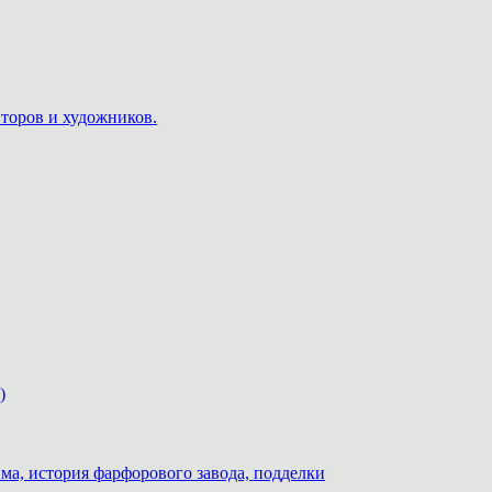
пторов и художников.
)
ма, история фарфорового завода, подделки