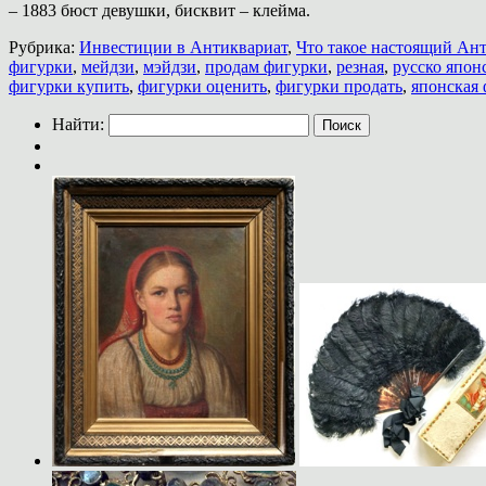
– 1883 бюст девушки, бисквит – клейма.
Рубрика:
Инвестиции в Антиквариат
,
Что такое настоящий Ан
фигурки
,
мейдзи
,
мэйдзи
,
продам фигурки
,
резная
,
русско япон
фигурки купить
,
фигурки оценить
,
фигурки продать
,
японская
Найти: