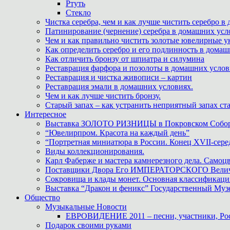
Ртуть
Стекло
Чистка серебра, чем и как лучше чистить серебро в
Патинирование (чернение) серебра в домашних усл
Чем и как правильно чистить золотые ювелирные у
Как определить серебро и его подлинность в дома
Как отличить бронзу от шпиатра и силумина
Реставрация фарфора и позолоты в домашних усло
Реставрация и чистка живописи – картин
Реставрация эмали в домашних условиях.
Чем и как лучше чистить бронзу.
Старый запах – как устранить неприятный запах ста
Интересное
Выставка ЗОЛОТО РИЗНИЦЫ в Покровском Собо
“Ювелирпром. Красота на каждый день”
“Портретная миниатюра в России. Конец XVII-сере
Виды коллекционирования.
Карл Фаберже и мастера камнерезного дела. Самоц
Поставщики Двора Его ИМПЕРАТОРСКОГО Величес
Сокровища и клады монет. Основная классификаци
Выставка “Дракон и феникс” Государственный Муз
Общество
Музыкальные Новости
ЕВРОВИДЕНИЕ 2011 – песни, участники, Росс
Подарок своими руками