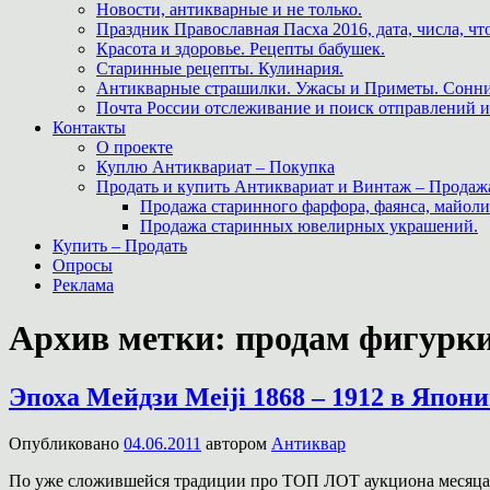
Новости, антикварные и не только.
Праздник Православная Пасха 2016, дата, числа, что
Красота и здоровье. Рецепты бабушек.
Старинные рецепты. Кулинария.
Антикварные страшилки. Ужасы и Приметы. Сонни
Почта России отслеживание и поиск отправлений и
Контакты
О проекте
Куплю Антиквариат – Покупка
Продать и купить Антиквариат и Винтаж – Продаж
Продажа старинного фарфора, фаянса, майоли
Продажа старинных ювелирных украшений.
Купить – Продать
Опросы
Реклама
Архив метки:
продам фигурк
Эпоха Мейдзи Meiji 1868 – 1912 в Япон
Опубликовано
04.06.2011
автором
Антиквар
По уже сложившейся традиции про ТОП ЛОТ аукциона месяца 