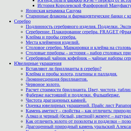
Югендстиль и фарфор KPM – переход от исто
История Королевской Фарфоровой Мануфактуры 
Японская керамика Сацума
Старинные флаконы и фармацевтические банки с 
Серебро
Подлинность серебряного изделия. Подделки. Экспе
Серебрение. Плакирование серебра. FRAGET (Фра
Клейма и пробы серебра.
Места клеймения изделий.
Столовое серебро. Маркировки и клейма на столовы
Столовые приборы – история – набор столовых при
Серебряный чайник кофейник – чайные наборы сер
Ювелирные украшения
Вставляют ли бриллианты в серебро?
Клейма и пробы золота, платины и палладия.
Люминесценция бриллиантов.
Червоное золото.
Расчет стоимости бриллианта. Цвет, чистота, табли
Фаберже настоящий и подделки. Фальшберже.
Чистота драгоценных камней.
Оценка ювелирных украшений. Прайс лист Рапапорт
Камень аметист – свойства – как отличить: приро
Алмаз и черный (белый, цветной) жемчуг – натура
Как отличить золото от позолоты и подделки – позо
Драгоценный природный камень уральский Алекса