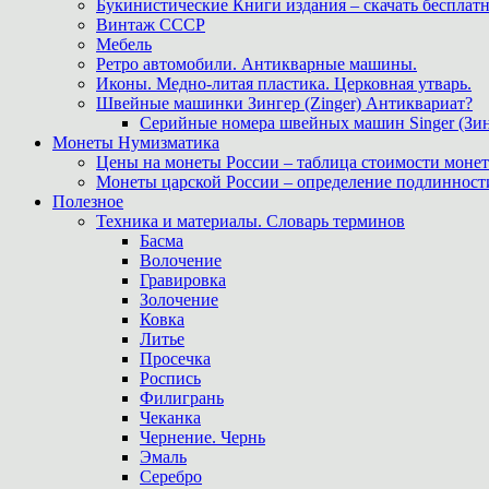
Букинистические Книги издания – скачать бесплатн
Винтаж СССР
Мебель
Ретро автомобили. Антикварные машины.
Иконы. Медно-литая пластика. Церковная утварь.
Швейные машинки Зингер (Zinger) Антиквариат?
Серийные номера швейных машин Singer (Зин
Монеты Нумизматика
Цены на монеты России – таблица стоимости монет
Монеты царской России – определение подлинност
Полезное
Техника и материалы. Словарь терминов
Басма
Волочение
Гравировка
Золочение
Ковка
Литье
Просечка
Роспись
Филигрань
Чеканка
Чернение. Чернь
Эмаль
Серебро