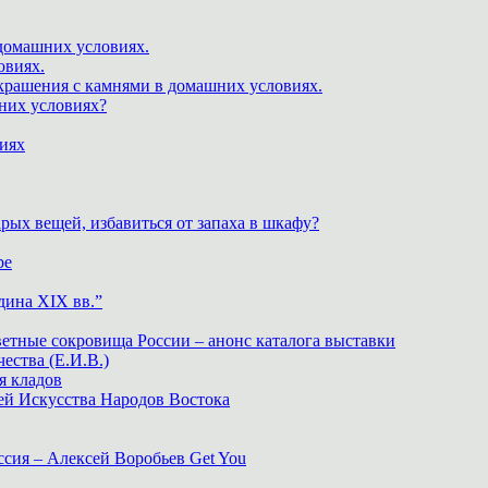
 домашних условиях.
овиях.
крашения с камнями в домашних условиях.
шних условиях?
виях
рых вещей, избавиться от запаха в шкафу?
ре
дина XIX вв.”
ветные сокровища России – анонс каталога выставки
тва (Е.И.В.)
я кладов
ей Искусства Народов Востока
ия – Алексей Воробьев Get You