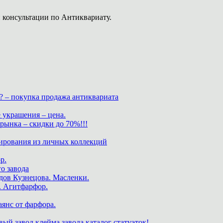
 консультации по Антиквариату.
? – покупка продажа антиквариата
 украшения – цена.
нка – скидки до 70%!!!
ирования из личных коллекций
р.
о завода
дов Кузнецова. Масленки.
. Агитфарфор.
аянс от фарфора.
ый завод клейма завода каталог статуэток!