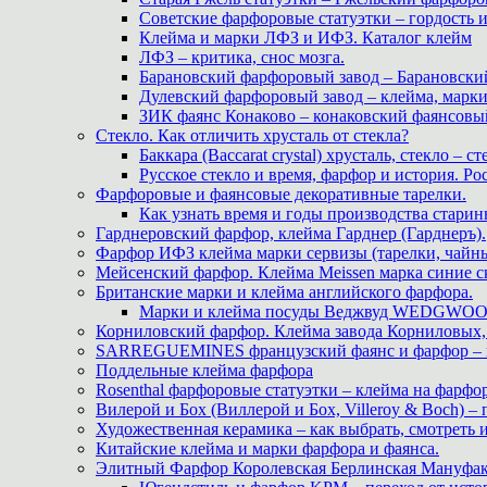
Советские фарфоровые статуэтки – гордость 
Клейма и марки ЛФЗ и ИФЗ. Каталог клейм
ЛФЗ – критика, снос мозга.
Барановский фарфоровый завод – Барановски
Дулевский фарфоровый завод – клейма, марк
ЗИК фаянс Конаково – конаковский фаянсовый 
Стекло. Как отличить хрусталь от стекла?
Баккара (Baccarat crystal) хрусталь, стекло – с
Русское стекло и время, фарфор и история. Рос
Фарфоровые и фаянсовые декоративные тарелки.
Как узнать время и годы производства старин
Гарднеровский фарфор, клейма Гарднер (Гарднеръ).
Фарфор ИФЗ клейма марки сервизы (тарелки, чайны
Мейсенский фарфор. Клейма Meissen марка синие 
Британские марки и клейма английского фарфора.
Марки и клейма посуды Веджвуд WEDGWOOD
Корниловский фарфор. Клейма завода Корниловых, 
SARREGUEMINES французский фаянс и фарфор – кл
Поддельные клейма фарфора
Rosenthal фарфоровые статуэтки – клейма на фарфор
Вилерой и Бох (Виллерой и Бох, Villeroy & Boch) –
Художественная керамика – как выбрать, смотреть
Китайские клейма и марки фарфора и фаянса.
Элитный Фарфор Королевская Берлинская Мануфакту