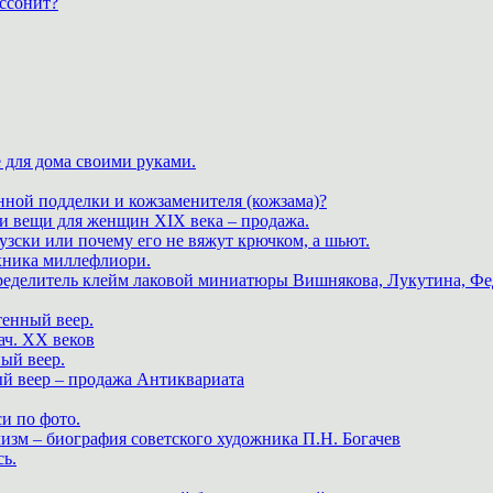
ассонит?
 для дома своими руками.
нной подделки и кожзаменителя (кожзама)?
 и вещи для женщин XIX века – продажа.
зски или почему его не вяжут крючком, а шьют.
хника миллефлиори.
пределитель клейм лаковой миниатюры Вишнякова, Лукутина, Фе
тенный веер.
ач. XX веков
ный веер.
ый веер – продажа Антиквариата
и по фото.
изм – биография советского художника П.Н. Богачев
ь.