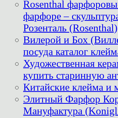
Rosenthal фарфоровые
фарфоре – скульптур
Розенталь (Rosenthal)
Вилерой и Бох (Вилле
посуда каталог клейм
Художественная керам
купить старинную ан
Китайские клейма и 
Элитный Фарфор Кор
Мануфактура (Konigli