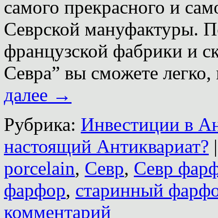
самого прекрасного и са
Севрской мануфактуры. П
французской фабрики и ск
Севра” вы сможете легко,
далее
→
Рубрика:
Инвестиции в А
настоящий Антиквариат?
|
porcelain
,
Севр
,
Севр фарф
фарфор
,
старинный фарф
комментарий