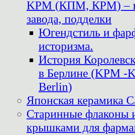
KPM (КПМ, КРМ) – к
завода, подделки
Югендстиль и фар
историзма.
История Королевс
в Берлине (KPM -Kö
Berlin)
Японская керамика 
Старинные флаконы и
крышками для фарма