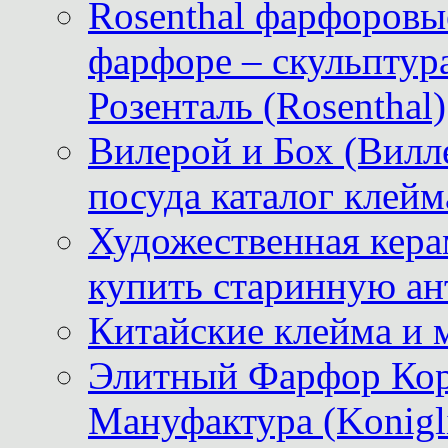
Rosenthal фарфоровые
фарфоре – скульптур
Розенталь (Rosenthal)
Вилерой и Бох (Вилле
посуда каталог клейм
Художественная керам
купить старинную ан
Китайские клейма и 
Элитный Фарфор Кор
Мануфактура (Konigli