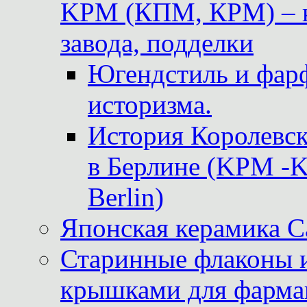
KPM (КПМ, КРМ) – к
завода, подделки
Югендстиль и фар
историзма.
История Королевс
в Берлине (KPM -Kö
Berlin)
Японская керамика 
Старинные флаконы и
крышками для фарма