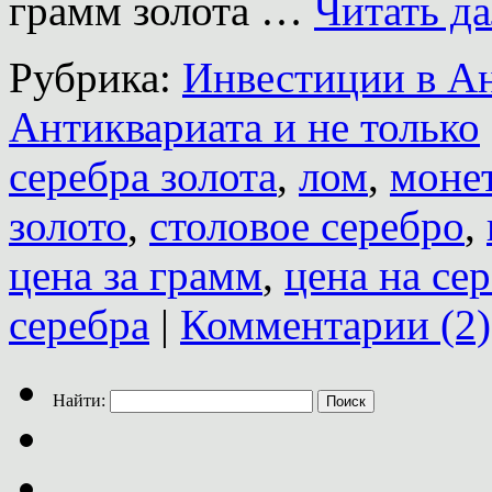
грамм золота …
Читать д
Рубрика:
Инвестиции в А
Антиквариата и не только
серебра золота
,
лом
,
моне
золото
,
столовое серебро
,
цена за грамм
,
цена на се
серебра
|
Комментарии (2)
Найти: