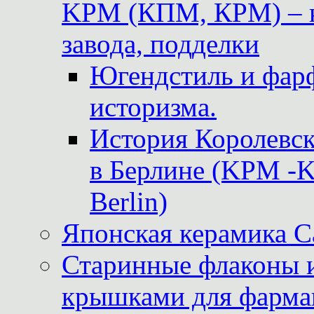
KPM (КПМ, КРМ) – к
завода, подделки
Югендстиль и фар
историзма.
История Королевс
в Берлине (KPM -Kö
Berlin)
Японская керамика 
Старинные флаконы и
крышками для фарма