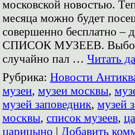
московской новостью. Теп
месяца можно будет посе
совершенно бесплатно – 
СПИСОК МУЗЕЕВ. Выбор 
случайно пал …
Читать д
Рубрика:
Новости Антиква
музеи
,
музеи москвы
,
муз
музей заповедник
,
музей 
москвы
,
список музеев
,
ц
царицыно
|
Добавить ком