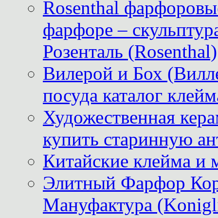
Rosenthal фарфоровые
фарфоре – скульптур
Розенталь (Rosenthal)
Вилерой и Бох (Вилле
посуда каталог клейм
Художественная керам
купить старинную ан
Китайские клейма и 
Элитный Фарфор Кор
Мануфактура (Konigli