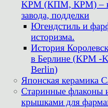
KPM (КПМ, КРМ) – к
завода, подделки
Югендстиль и фар
историзма.
История Королевс
в Берлине (KPM -Kö
Berlin)
Японская керамика 
Старинные флаконы и
крышками для фарма