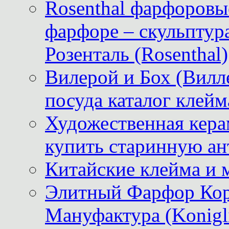
Rosenthal фарфоровые
фарфоре – скульптур
Розенталь (Rosenthal)
Вилерой и Бох (Вилле
посуда каталог клейм
Художественная керам
купить старинную ан
Китайские клейма и 
Элитный Фарфор Кор
Мануфактура (Konigli