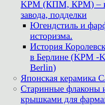
KPM (КПМ, КРМ) – к
завода, подделки
Югендстиль и фар
историзма.
История Королевс
в Берлине (KPM -Kö
Berlin)
Японская керамика 
Старинные флаконы и
крышками для фарма