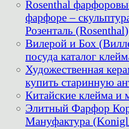
Rosenthal фарфоровые
фарфоре – скульптур
Розенталь (Rosenthal)
Вилерой и Бох (Вилле
посуда каталог клейм
Художественная керам
купить старинную ан
Китайские клейма и 
Элитный Фарфор Кор
Мануфактура (Konigli