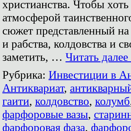
христианства. Чтобы хоть
атмосферой таинственного
сюжет представленный на 
и рабства, колдовства и с
заметить, …
Читать далее
Рубрика:
Инвестиции в А
Антиквариат
,
антикварны
гаити
,
колдовство
,
колумб
фарфоровые вазы
,
старинн
фарфоровая фаза
,
фарфоро