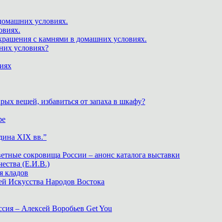
 домашних условиях.
овиях.
крашения с камнями в домашних условиях.
шних условиях?
виях
рых вещей, избавиться от запаха в шкафу?
ре
дина XIX вв.”
ветные сокровища России – анонс каталога выставки
тва (Е.И.В.)
я кладов
ей Искусства Народов Востока
ия – Алексей Воробьев Get You