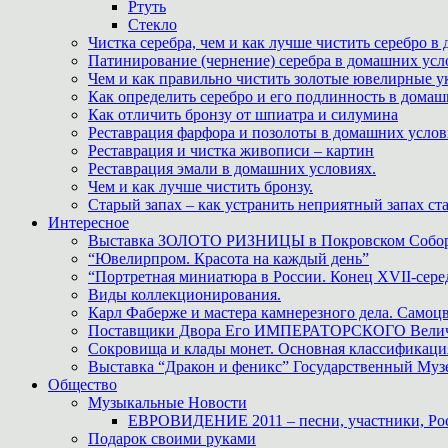
Ртуть
Стекло
Чистка серебра, чем и как лучше чистить серебро в
Патинирование (чернение) серебра в домашних усл
Чем и как правильно чистить золотые ювелирные у
Как определить серебро и его подлинность в дома
Как отличить бронзу от шпиатра и силумина
Реставрация фарфора и позолоты в домашних усло
Реставрация и чистка живописи – картин
Реставрация эмали в домашних условиях.
Чем и как лучше чистить бронзу.
Старый запах – как устранить неприятный запах ста
Интересное
Выставка ЗОЛОТО РИЗНИЦЫ в Покровском Собо
“Ювелирпром. Красота на каждый день”
“Портретная миниатюра в России. Конец XVII-сере
Виды коллекционирования.
Карл Фаберже и мастера камнерезного дела. Самоц
Поставщики Двора Его ИМПЕРАТОРСКОГО Величес
Сокровища и клады монет. Основная классификаци
Выставка “Дракон и феникс” Государственный Муз
Общество
Музыкальные Новости
ЕВРОВИДЕНИЕ 2011 – песни, участники, Росс
Подарок своими руками