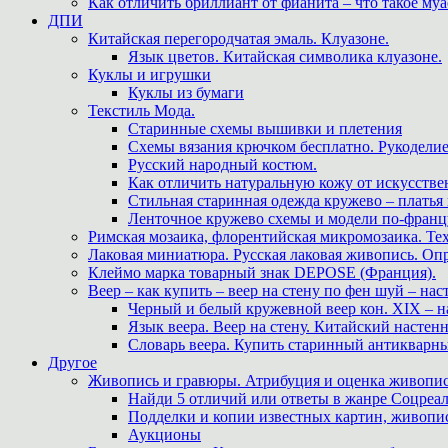
Как отличить бриллиант от фианита – что такое му
ДПИ
Китайская перегородчатая эмаль. Клуазоне.
Язык цветов. Китайская символика клуазоне.
Куклы и игрушки
Куклы из бумаги
Текстиль Мода.
Старинные схемы вышивки и плетения
Схемы вязания крючком бесплатно. Рукоделие
Русский народный костюм.
Как отличить натуральную кожу от искусстве
Стильная старинная одежда кружево – платья
Ленточное кружево схемы и модели по-францу
Римская мозаика, флорентийская микромозаика. Те
Лаковая миниатюра. Русская лаковая живопись. О
Клеймо марка товарный знак DEPOSE (Франция).
Веер – как купить – веер на стену по фен шуй – нас
Черный и белый кружевной веер кон. XIX – н
Язык веера. Веер на стену. Китайский настен
Словарь веера. Купить старинный антикварн
Другое
Живопись и гравюры. Атрибуция и оценка живопис
Найди 5 отличий или ответы в жанре Соцреал
Подделки и копии известных картин, живопис
Аукционы