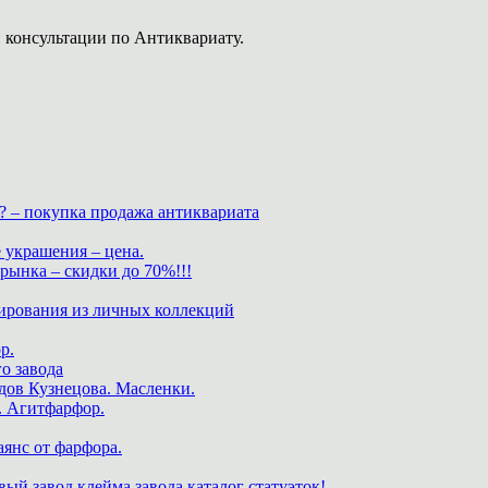
 консультации по Антиквариату.
? – покупка продажа антиквариата
 украшения – цена.
нка – скидки до 70%!!!
ирования из личных коллекций
р.
о завода
дов Кузнецова. Масленки.
. Агитфарфор.
аянс от фарфора.
ый завод клейма завода каталог статуэток!