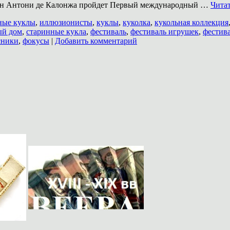
Сан Антони де Калонжа пройдет Первый международный …
Чита
ные куклы
,
иллюзионисты
,
куклы
,
куколка
,
кукольная коллекция
ый дом
,
старинные кукла
,
фестиваль
,
фестиваль игрушек
,
фестив
сники
,
фокусы
|
Добавить комментарий