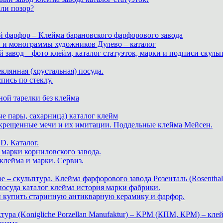
или позор?
й фарфор – Клейма барановского фарфорового завода
и и монограммы художников Дулево – каталог
завод – фото клейм, каталог статуэток, марки и подписи скуль
теклянная (хрустальная) посуда.
пись по стеклу.
ной тарелки без клейма
е пары, сахарница) каталог клейм
скрещенные мечи и их имитации. Поддельные клейма Мейсен.
. Каталог.
марки корниловского завода.
ейма и марки. Сервиз.
е – скульптура. Клейма фарфорового завода Розенталь (Rosenthal
 посуда каталог клейма история марки фабрики.
 и купить старинную антикварную керамику и фарфор.
ра (Konigliche Porzellan Manufaktur) – KPM (КПМ, КРМ) – клей