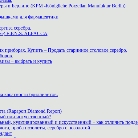
ризма.
в Берлине (KPM -Königliche Porzellan Manufaktur Berlin)
крышками для фармацевтики
ртиза серебра.
же) E.P.N.S. ALPACCA
х приборах. Купить – Продать старинное столовое серебро.
боров.
визы – выбрать и купить
ца каратности бриллиантов.
а (Rapaport Diamond Report)
дный или искусственный?
льный, культивированный и искусственный – как отличить подде
лота, проба позолоты, серебро с позолотой.
ндрит