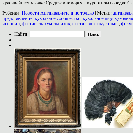
красивейшем уголке Средиземноморья в курортном городке 
Рубрика:
Новости Антиквариата и не только
|
Метки:
антиквар
представление
,
кукольное сообщество
,
кукольное шоу
,
кукольн
испании
,
фестиваль кукольников
,
фестиваль фокусников
,
фоку
Найти: