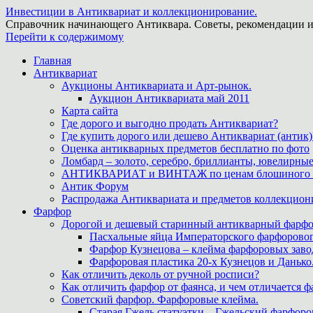
Инвестиции в Антиквариат и коллекционирование.
Справочник начинающего Антиквара. Советы, рекомендации и
Перейти к содержимому
Главная
Антиквариат
Аукционы Антиквариата и Арт-рынок.
Аукцион Антиквариата май 2011
Карта сайта
Где дорого и выгодно продать Антиквариат?
Где купить дорого или дешево Антиквариат (антик)
Оценка антикварных предметов бесплатно по фото
Ломбард – золото, серебро, бриллианты, ювелирные
АНТИКВАРИАТ и ВИНТАЖ по ценам блошиного ры
Антик Форум
Распродажа Антиквариата и предметов коллекцион
Фарфор
Дорогой и дешевый старинный антикварный фарфо
Пасхальные яйца Императорского фарфоровог
Фарфор Кузнецова – клейма фарфоровых заво
Фарфоровая пластика 20-х Кузнецов и Данько
Как отличить деколь от ручной росписи?
Как отличить фарфор от фаянса, и чем отличается ф
Советский фарфор. Фарфоровые клейма.
Старая Гжель статуэтки – Гжельский фарфоров