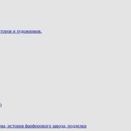
пторов и художников.
)
ма, история фарфорового завода, подделки