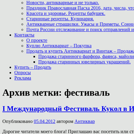
Новости, антикварные и не только.
Праздник Православная Пасха 2016, дата, числа, что
Красота и здоровье. Рецепты бабушек.
Старинные рецепты. Кулинария.
Антикварные страшилки. Ужасы и Приметы. Сонни
Почта России отслеживание и поиск отправлений и
Контакты
О проекте
Куплю Антиквариат – Покупка
Продать и купить Антиквариат и Винтаж – Продаж
Продажа старинного фарфора, фаянса, майоли
Продажа старинных ювелирных украшений.
Купить – Продать
Опросы
Реклама
Архив метки:
фестиваль
I Международный Фестиваль Кукол в 
Опубликовано
05.04.2012
автором
Антиквар
Дорогие читатели моего блога! Приглашаю вас посетить или ст