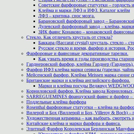
Советские фарфоровые статуэтки – гордость 
Клейма и марки ЛФЗ и ИФЗ. Каталог клейм
ЛФЗ – критика, снос мозга.
Барановский фарфоровый завод – Барановски
Дулевский фарфоровый завод – клейма, марк
ЗИК фаянс Конаково – конаковский фаянсовый 
Стекло. Как отличить хрусталь от стекла?
Баккара (Baccarat crystal) хрусталь, стекло – с
Русское стекло и время, фарфор и история. Рос
Фарфоровые и фаянсовые декоративные тарелки.
Как узнать время и годы производства старин
Гарднеровский фарфор, клейма Гарднер (Гарднеръ).
Фарфор ИФЗ клейма марки сервизы (тарелки, чайны
Мейсенский фарфор. Клейма Meissen марка синие 
Британские марки и клейма английского фарфора.
Марки и клейма посуды Веджвуд WEDGWOOD
Корниловский фарфор. Клейма завода Корниловых, 
SARREGUEMINES французский фаянс и фарфор – кл
Поддельные клейма фарфора
Rosenthal фарфоровые статуэтки – клейма на фарфор
Вилерой и Бох (Виллерой и Бох, Villeroy & Boch) –
Художественная керамика – как выбрать, смотреть
Китайские клейма и марки фарфора и фаянса.
Элитный Фарфор Королевская Берлинская Мануфакту