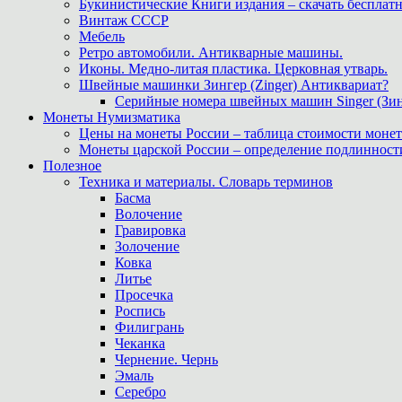
Букинистические Книги издания – скачать бесплатн
Винтаж СССР
Мебель
Ретро автомобили. Антикварные машины.
Иконы. Медно-литая пластика. Церковная утварь.
Швейные машинки Зингер (Zinger) Антиквариат?
Серийные номера швейных машин Singer (Зин
Монеты Нумизматика
Цены на монеты России – таблица стоимости монет
Монеты царской России – определение подлинност
Полезное
Техника и материалы. Словарь терминов
Басма
Волочение
Гравировка
Золочение
Ковка
Литье
Просечка
Роспись
Филигрань
Чеканка
Чернение. Чернь
Эмаль
Серебро