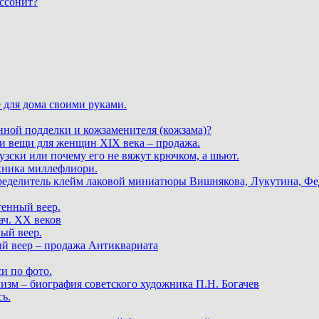
ассонит?
 для дома своими руками.
нной подделки и кожзаменителя (кожзама)?
 и вещи для женщин XIX века – продажа.
зски или почему его не вяжут крючком, а шьют.
хника миллефлиори.
пределитель клейм лаковой миниатюры Вишнякова, Лукутина, Фе
тенный веер.
ач. XX веков
ный веер.
ый веер – продажа Антиквариата
и по фото.
изм – биография советского художника П.Н. Богачев
ь.