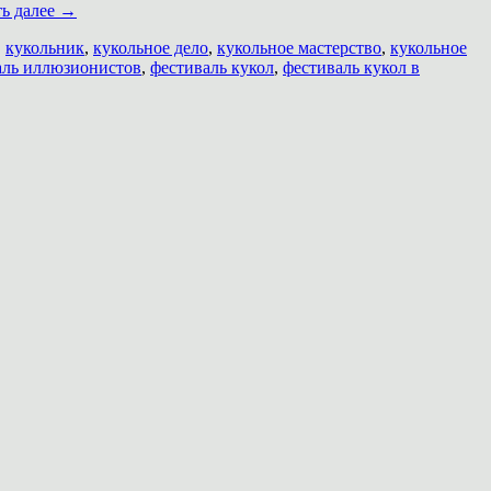
ть далее
→
,
кукольник
,
кукольное дело
,
кукольное мастерство
,
кукольное
аль иллюзионистов
,
фестиваль кукол
,
фестиваль кукол в