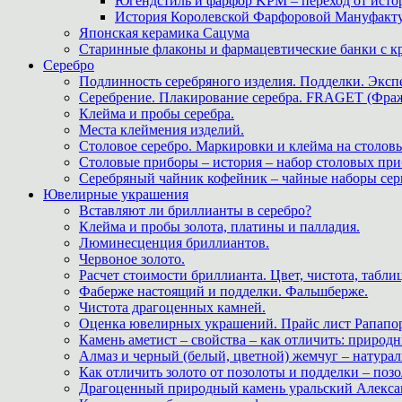
Югендстиль и фарфор KPM – переход от исто
История Королевской Фарфоровой Мануфактуры 
Японская керамика Сацума
Старинные флаконы и фармацевтические банки с 
Серебро
Подлинность серебряного изделия. Подделки. Экспе
Серебрение. Плакирование серебра. FRAGET (Фра
Клейма и пробы серебра.
Места клеймения изделий.
Столовое серебро. Маркировки и клейма на столовы
Столовые приборы – история – набор столовых при
Серебряный чайник кофейник – чайные наборы сер
Ювелирные украшения
Вставляют ли бриллианты в серебро?
Клейма и пробы золота, платины и палладия.
Люминесценция бриллиантов.
Червоное золото.
Расчет стоимости бриллианта. Цвет, чистота, табли
Фаберже настоящий и подделки. Фальшберже.
Чистота драгоценных камней.
Оценка ювелирных украшений. Прайс лист Рапапорт
Камень аметист – свойства – как отличить: приро
Алмаз и черный (белый, цветной) жемчуг – натура
Как отличить золото от позолоты и подделки – позо
Драгоценный природный камень уральский Алекса