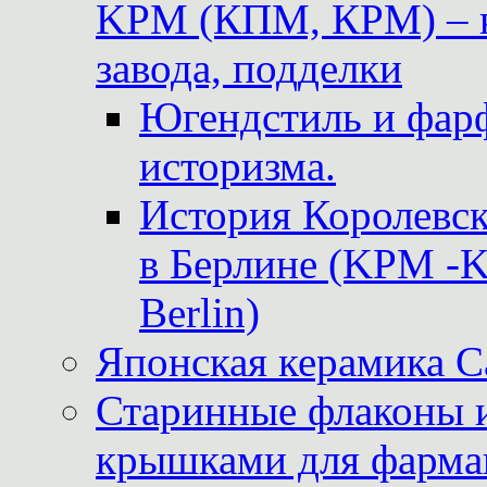
KPM (КПМ, КРМ) – к
завода, подделки
Югендстиль и фар
историзма.
История Королевс
в Берлине (KPM -Kö
Berlin)
Японская керамика 
Старинные флаконы и
крышками для фарма