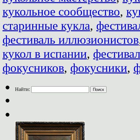
кукольное сообщество
,
ку
старинные кукла
,
фестива
фестиваль иллюзионистов
кукол в испании
,
фестивал
фокусников
,
фокусники
,
ф
Найти: