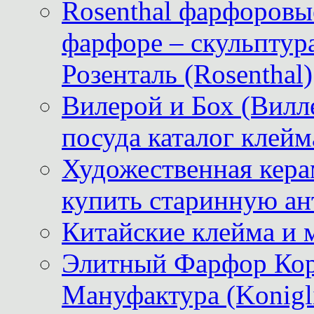
Rosenthal фарфоровые
фарфоре – скульптур
Розенталь (Rosenthal)
Вилерой и Бох (Вилле
посуда каталог клейм
Художественная керам
купить старинную ан
Китайские клейма и 
Элитный Фарфор Кор
Мануфактура (Konigli