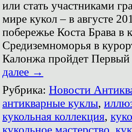
или стать участниками гр
мире кукол – в августе 20
побережье Коста Брава в 
Средиземноморья в курор
Калонжа пройдет Первы
далее
→
Рубрика:
Новости Антиква
антикварные куклы
,
иллю
кукольная коллекция
,
кук
кукольное мастерство
,
кук