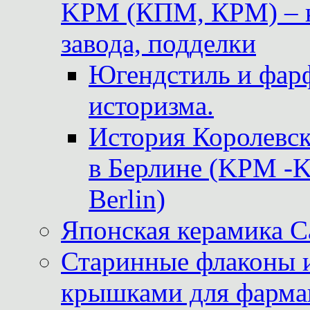
KPM (КПМ, КРМ) – к
завода, подделки
Югендстиль и фар
историзма.
История Королевс
в Берлине (KPM -Kö
Berlin)
Японская керамика 
Старинные флаконы и
крышками для фарма