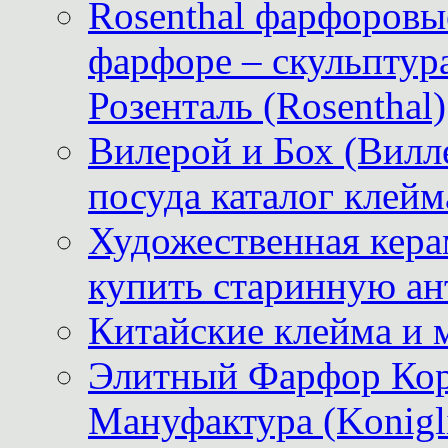
Rosenthal фарфоровые
фарфоре – скульптур
Розенталь (Rosenthal)
Вилерой и Бох (Вилле
посуда каталог клейм
Художественная керам
купить старинную ан
Китайские клейма и 
Элитный Фарфор Кор
Мануфактура (Konigli