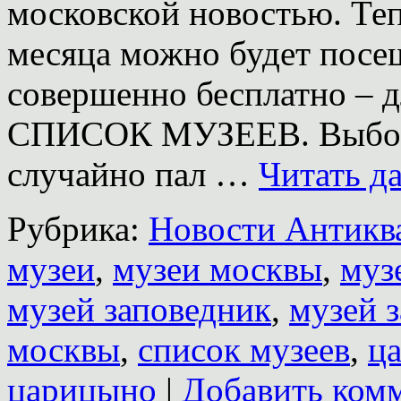
московской новостью. Теп
месяца можно будет посе
совершенно бесплатно – 
СПИСОК МУЗЕЕВ. Выбор 
случайно пал …
Читать д
Рубрика:
Новости Антиква
музеи
,
музеи москвы
,
муз
музей заповедник
,
музей 
москвы
,
список музеев
,
ц
царицыно
|
Добавить ком