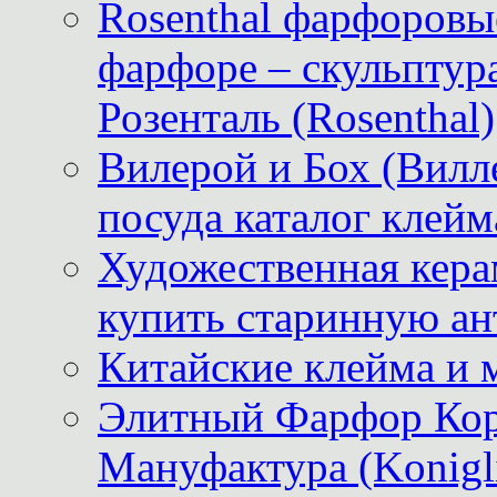
Rosenthal фарфоровые
фарфоре – скульптур
Розенталь (Rosenthal)
Вилерой и Бох (Вилле
посуда каталог клейм
Художественная керам
купить старинную ан
Китайские клейма и 
Элитный Фарфор Кор
Мануфактура (Konigli