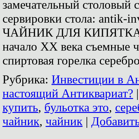
замечательный столовый 
сервировки стола: antik-
ЧАЙНИК ДЛЯ КИПЯТКА 
начало XX века съемные ч
спиртовая горелка серебр
Рубрика:
Инвестиции в А
настоящий Антиквариат?
|
купить
,
бульотка это
,
сере
чайник
,
чайник
|
Добавит