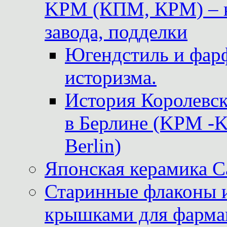
KPM (КПМ, КРМ) – к
завода, подделки
Югендстиль и фар
историзма.
История Королевс
в Берлине (KPM -Kö
Berlin)
Японская керамика 
Старинные флаконы и
крышками для фарма