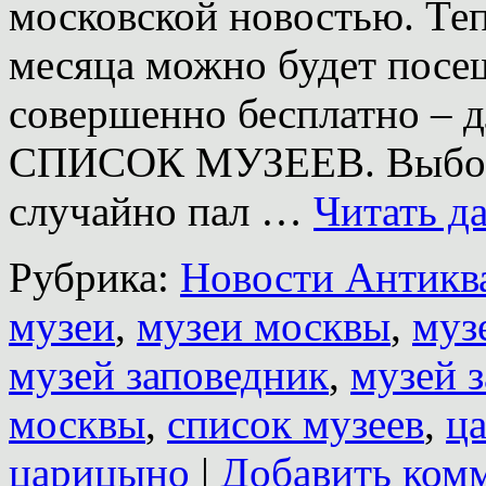
московской новостью. Теп
месяца можно будет посе
совершенно бесплатно – 
СПИСОК МУЗЕЕВ. Выбор 
случайно пал …
Читать д
Рубрика:
Новости Антиква
музеи
,
музеи москвы
,
муз
музей заповедник
,
музей 
москвы
,
список музеев
,
ц
царицыно
|
Добавить ком