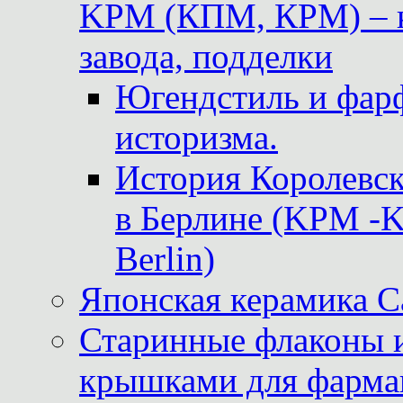
KPM (КПМ, КРМ) – к
завода, подделки
Югендстиль и фар
историзма.
История Королевс
в Берлине (KPM -Kö
Berlin)
Японская керамика 
Старинные флаконы и
крышками для фарма