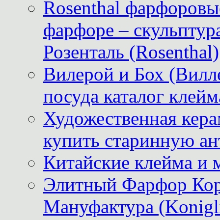
Rosenthal фарфоровые
фарфоре – скульптур
Розенталь (Rosenthal)
Вилерой и Бох (Вилле
посуда каталог клейм
Художественная керам
купить старинную ан
Китайские клейма и 
Элитный Фарфор Кор
Мануфактура (Konigli