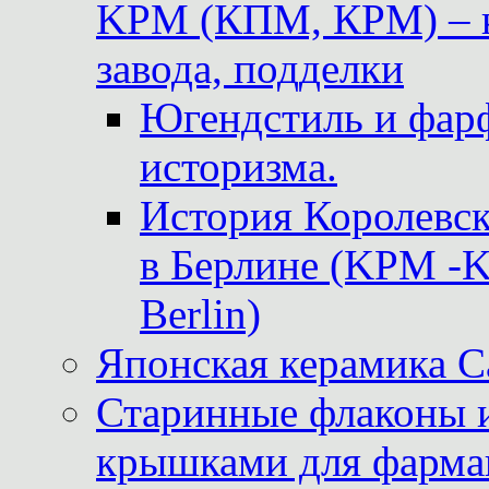
KPM (КПМ, КРМ) – к
завода, подделки
Югендстиль и фар
историзма.
История Королевс
в Берлине (KPM -Kö
Berlin)
Японская керамика 
Старинные флаконы и
крышками для фарма