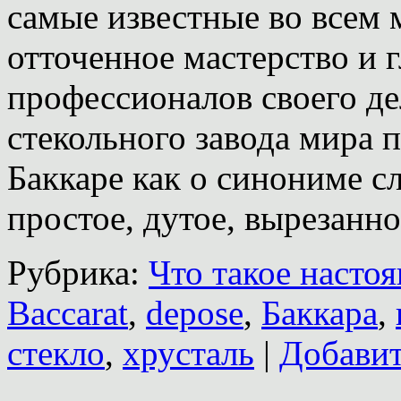
самые известные во всем 
отточенное мастерство и 
профессионалов своего де
стекольного завода мира 
Баккаре как о синониме сл
простое, дутое, вырезан
Рубрика:
Что такое насто
Baccarat
,
depose
,
Баккара
,
стекло
,
хрусталь
|
Добавит