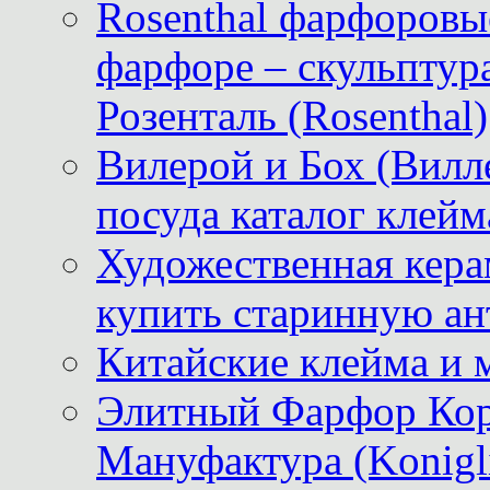
Rosenthal фарфоровые
фарфоре – скульптур
Розенталь (Rosenthal)
Вилерой и Бох (Вилле
посуда каталог клейм
Художественная керам
купить старинную ан
Китайские клейма и 
Элитный Фарфор Кор
Мануфактура (Konigli