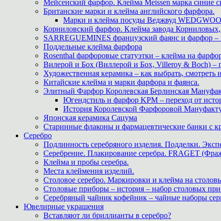
Мейсенский фарфор. Клейма Meissen марка синие 
Британские марки и клейма английского фарфора.
Марки и клейма посуды Веджвуд WEDGWOOD
Корниловский фарфор. Клейма завода Корниловых, 
SARREGUEMINES французский фаянс и фарфор – кл
Поддельные клейма фарфора
Rosenthal фарфоровые статуэтки – клейма на фарфор
Вилерой и Бох (Виллерой и Бох, Villeroy & Boch) –
Художественная керамика – как выбрать, смотреть
Китайские клейма и марки фарфора и фаянса.
Элитный Фарфор Королевская Берлинская Мануфакту
Югендстиль и фарфор KPM – переход от исто
История Королевской Фарфоровой Мануфактуры 
Японская керамика Сацума
Старинные флаконы и фармацевтические банки с 
Серебро
Подлинность серебряного изделия. Подделки. Экспе
Серебрение. Плакирование серебра. FRAGET (Фра
Клейма и пробы серебра.
Места клеймения изделий.
Столовое серебро. Маркировки и клейма на столовы
Столовые приборы – история – набор столовых при
Серебряный чайник кофейник – чайные наборы сер
Ювелирные украшения
Вставляют ли бриллианты в серебро?