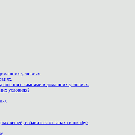
 домашних условиях.
овиях.
крашения с камнями в домашних условиях.
шних условиях?
виях
рых вещей, избавиться от запаха в шкафу?
ре