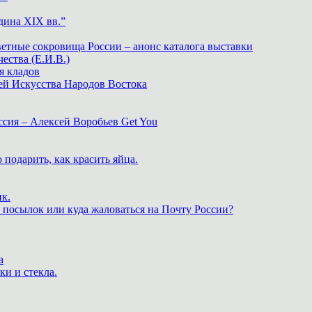
дина XIX вв.”
ветные сокровища России – анонс каталога выставки
тва (Е.И.В.)
я кладов
ей Искусства Народов Востока
ия – Алексей Воробьев Get You
 подарить, как красить яйца.
к.
 посылок или куда жаловаться на Почту России?
а
ки и стекла.