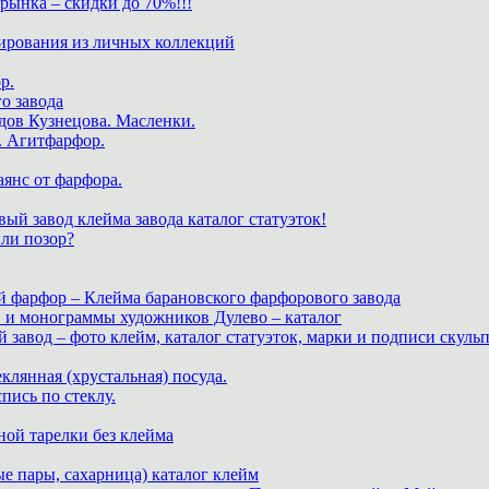
нка – скидки до 70%!!!
ирования из личных коллекций
р.
о завода
дов Кузнецова. Масленки.
. Агитфарфор.
аянс от фарфора.
ый завод клейма завода каталог статуэток!
или позор?
й фарфор – Клейма барановского фарфорового завода
и и монограммы художников Дулево – каталог
завод – фото клейм, каталог статуэток, марки и подписи скуль
теклянная (хрустальная) посуда.
пись по стеклу.
ной тарелки без клейма
е пары, сахарница) каталог клейм