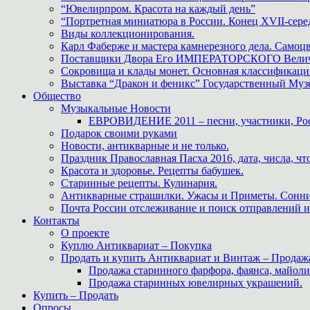
“Ювелирпром. Красота на каждый день”
“Портретная миниатюра в России. Конец XVII-сере
Виды коллекционирования.
Карл Фаберже и мастера камнерезного дела. Самоц
Поставщики Двора Его ИМПЕРАТОРСКОГО Величес
Сокровища и клады монет. Основная классификаци
Выставка “Дракон и феникс” Государственный Муз
Общество
Музыкальные Новости
ЕВРОВИДЕНИЕ 2011 – песни, участники, Росс
Подарок своими руками
Новости, антикварные и не только.
Праздник Православная Пасха 2016, дата, числа, что
Красота и здоровье. Рецепты бабушек.
Старинные рецепты. Кулинария.
Антикварные страшилки. Ужасы и Приметы. Сонни
Почта России отслеживание и поиск отправлений и
Контакты
О проекте
Куплю Антиквариат – Покупка
Продать и купить Антиквариат и Винтаж – Продаж
Продажа старинного фарфора, фаянса, майоли
Продажа старинных ювелирных украшений.
Купить – Продать
Опросы