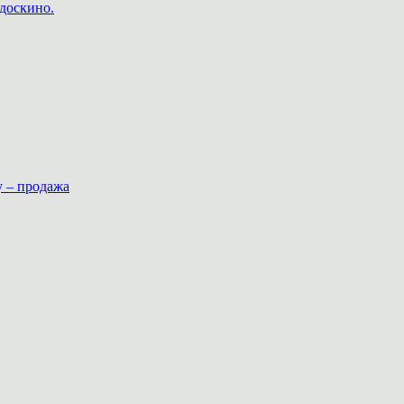
доскино.
у – продажа