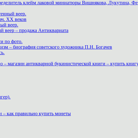
пределитель клейм лаковой миниатюры Вишнякова, Лукутина, Фе
тенный веер.
ач. XX веков
ный веер.
ый веер – продажа Антиквариата
и по фото.
изм – биография советского художника П.Н. Богачев
ь.
о – магазин антикварной букинистической книги – купить книг
гер).
и – как правильно купить монеты