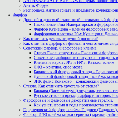
АНТИКВАРИАТ и ВИНТАЖ по ценам блошиного ры
Антик Форум
Распродажа Антиквариата и предметов коллекцион
Фарфор
Дорогой и дешевый старинный антикварный фарфо
Пасхальные яйца Императорского фарфоровог
Фарфор Кузнецова – клейма фарфоровых заво
Фарфоровая пластика 20-х Кузнецов и Данько
Как отличить деколь от ручной росписи?
Как отличить фарфор от фаянса, и чем отличается ф
Советский фарфор. Фарфоровые клейма.
Старая Гжель статуэтки – Гжельский фарфоров
Советские фарфоровые статуэтки – гордость 
Клейма и марки ЛФЗ и ИФЗ. Каталог клейм
ЛФЗ – критика, снос мозга.
Барановский фарфоровый завод – Барановски
Дулевский фарфоровый завод – клейма, марк
ЗИК фаянс Конаково – конаковский фаянсовый 
Стекло. Как отличить хрусталь от стекла?
Баккара (Baccarat crystal) хрусталь, стекло – с
Русское стекло и время, фарфор и история. Рос
Фарфоровые и фаянсовые декоративные тарелки.
Как узнать время и годы производства старин
Гарднеровский фарфор, клейма Гарднер (Гарднеръ).
Фарфор ИФЗ клейма марки сервизы (тарелки, чайны