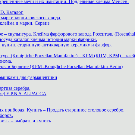
скрещенные мечи и их имитации. Поддельные клейма Мейсен.
. Каталог.
марки корниловского завода.
ейма и марки. Сервиз.
е – скульптура. Клейма фарфорового завода Розенталь (Rosenthal
 посуда каталог клейма история марки фабрики.
 и купить старинную антикварную керамику и фарфор.
ра (Konigliche Porzellan Manufaktur) – KPM (КПМ, КРМ) – клей
ризма.
в Берлине (KPM -Königliche Porzellan Manufaktur Berlin)
крышками для фармацевтики
ртиза серебра.
же) E.P.N.S. ALPACCA
х приборах. Купить – Продать старинное столовое серебро.
боров.
визы – выбрать и купить