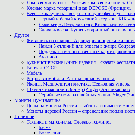
Лаковая миниатюра. Русская лаковая живопись. О
Клеймо марка товарный знак DEPOSE (Франция).
Веер – как купить – веер на стену по фен шуй – нас
Черный и белый кружевной веер кон. XIX – н
Язык веера. Веер на стену. Китайский настен
Словарь веера. Купить старинный антикварн
Другое
Живопись и гравюры. Атрибуция и оценка живопис
Найди 5 отличий или ответы в жанре Соцреал
Подделки и копии известных картин, живопис
Аукционы
Букинистические Книги издания – скачать бесплатн
Винтаж СССР
Мебель
Ретро автомобили. Антикварные машины.
Иконы. Медно-литая пластика. Церковная утварь.
Швейные машинки Зингер (Zinger) Антиквариат?
Серийные номера швейных машин Singer (Зин
Монеты Нумизматика
Цены на монеты России – таблица стоимости монет
Монеты царской России – определение подлинност
Полезное
Техника и материалы. Словарь терминов
Басма
Волочение