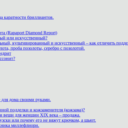
ца каратности бриллиантов.
а (Rapaport Diamond Report)
дный или искусственный?
льный, культивированный и искусственный – как отличить подде
лота, проба позолоты, серебро с позолотой.
ндрит
ассонит?
 для дома своими руками.
нной подделки и кожзаменителя (кожзама)?
 и вещи для женщин XIX века – продажа.
зски или почему его не вяжут крючком, а шьют.
хника миллефлиори.