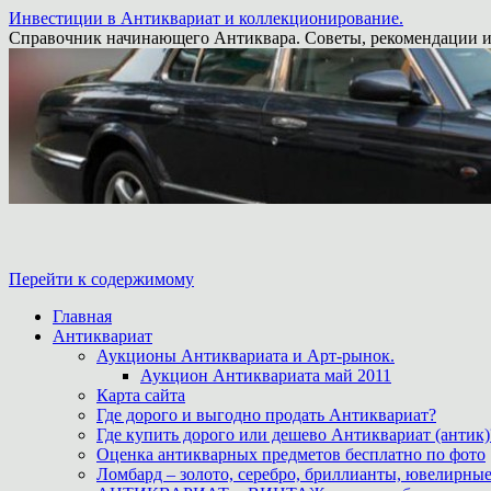
Инвестиции в Антиквариат и коллекционирование.
Справочник начинающего Антиквара. Советы, рекомендации и
Перейти к содержимому
Главная
Антиквариат
Аукционы Антиквариата и Арт-рынок.
Аукцион Антиквариата май 2011
Карта сайта
Где дорого и выгодно продать Антиквариат?
Где купить дорого или дешево Антиквариат (антик)
Оценка антикварных предметов бесплатно по фото
Ломбард – золото, серебро, бриллианты, ювелирные