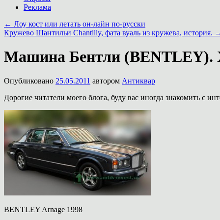
Реклама
←
Лоу кост или летать он-лайн по-русски
Кружево Шантильи Chantilly, фата вуаль из кружева, история.
Машина Бентли (BENTLEY). Х
Опубликовано
25.05.2011
автором
Антиквар
Дорогие читатели моего блога, буду вас иногда знакомить с ин
BENTLEY Arnage 1998