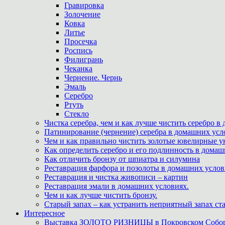
Гравировка
Золочение
Ковка
Литье
Просечка
Роспись
Филигрань
Чеканка
Чернение. Чернь
Эмаль
Серебро
Ртуть
Стекло
Чистка серебра, чем и как лучше чистить серебро в
Патинирование (чернение) серебра в домашних усл
Чем и как правильно чистить золотые ювелирные у
Как определить серебро и его подлинность в дома
Как отличить бронзу от шпиатра и силумина
Реставрация фарфора и позолоты в домашних усло
Реставрация и чистка живописи – картин
Реставрация эмали в домашних условиях.
Чем и как лучше чистить бронзу.
Старый запах – как устранить неприятный запах ста
Интересное
Выставка ЗОЛОТО РИЗНИЦЫ в Покровском Собо