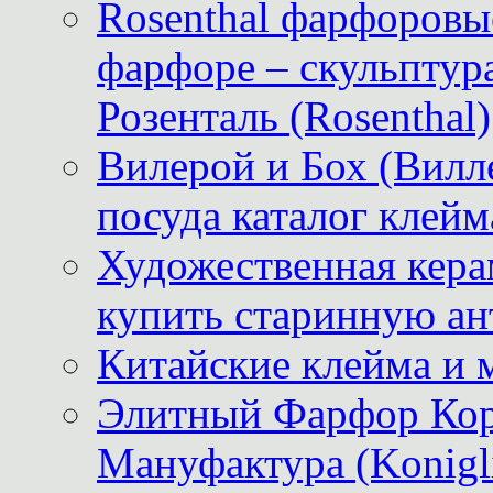
Rosenthal фарфоровые
фарфоре – скульптур
Розенталь (Rosenthal)
Вилерой и Бох (Вилле
посуда каталог клейм
Художественная керам
купить старинную ан
Китайские клейма и 
Элитный Фарфор Кор
Мануфактура (Konigli