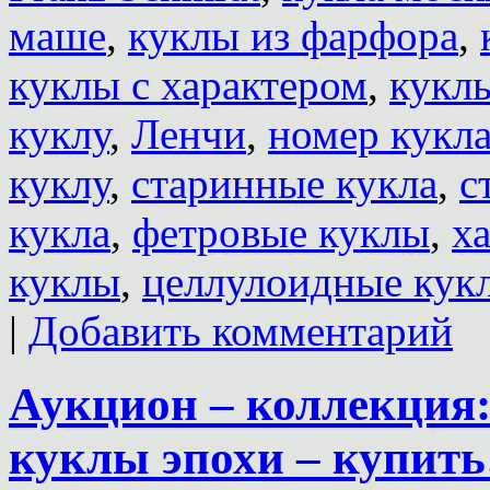
маше
,
куклы из фарфора
,
куклы с характером
,
кукл
куклу
,
Ленчи
,
номер кукл
куклу
,
старинные кукла
,
с
кукла
,
фетровые куклы
,
х
куклы
,
целлулоидные кук
|
Добавить комментарий
Аукцион – коллекция
куклы эпохи – купить