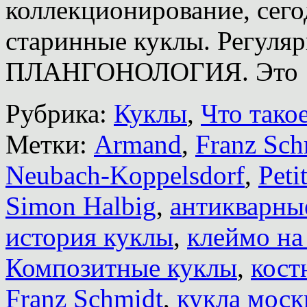
коллекционирование, сего
старинные куклы. Регуляр
ПЛАНГОНОЛОГИЯ. Это
Рубрика:
Куклы
,
Что тако
Метки:
Armand
,
Franz Sch
Neubach-Koppelsdorf
,
Peti
Simon Halbig
,
антикварны
история куклы
,
клеймо на
Композитные куклы
,
кост
Franz Schmidt
,
кукла моск