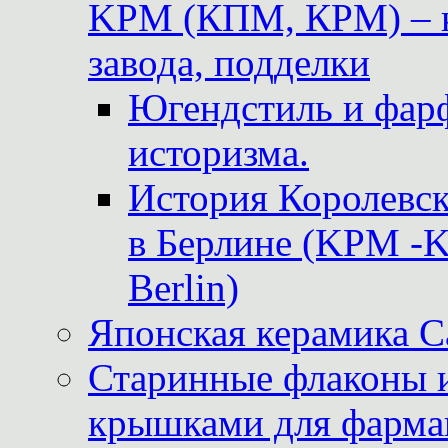
KPM (КПМ, КРМ) – к
завода, подделки
Югендстиль и фар
историзма.
История Королевс
в Берлине (KPM -Kö
Berlin)
Японская керамика 
Старинные флаконы и
крышками для фарма