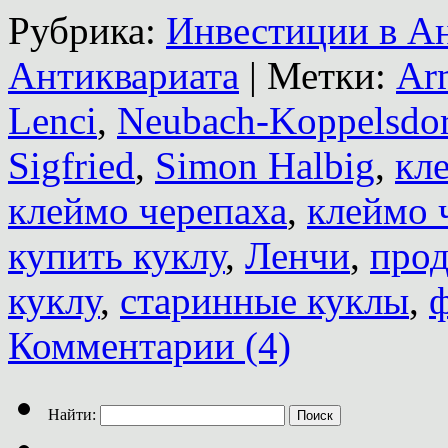
Рубрика:
Инвестиции в А
Антиквариата
|
Метки:
Ar
Lenci
,
Neubach-Koppelsdor
Sigfried
,
Simon Halbig
,
кл
клеймо черепаха
,
клеймо 
купить куклу
,
Ленчи
,
прод
куклу
,
старинные куклы
,
ф
Комментарии (4)
Найти: