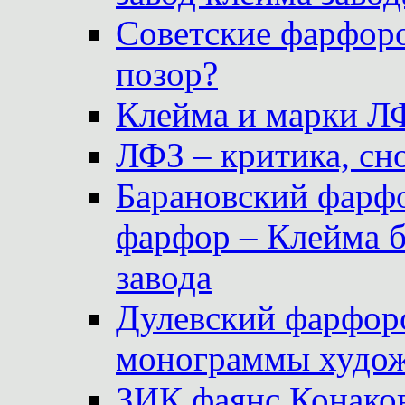
Советские фарфоро
позор?
Клейма и марки Л
ЛФЗ – критика, сно
Барановский фарфо
фарфор – Клейма 
завода
Дулевский фарфоро
монограммы худож
ЗИК фаянс Конаков