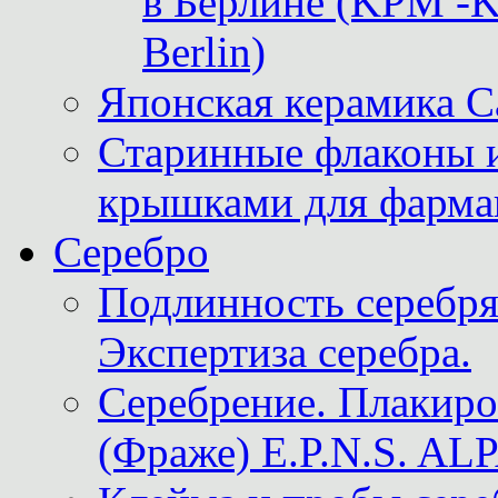
в Берлине (KPM -Kö
Berlin)
Японская керамика 
Старинные флаконы и
крышками для фарма
Серебро
Подлинность серебря
Экспертиза серебра.
Серебрение. Плакир
(Фраже) E.P.N.S. A