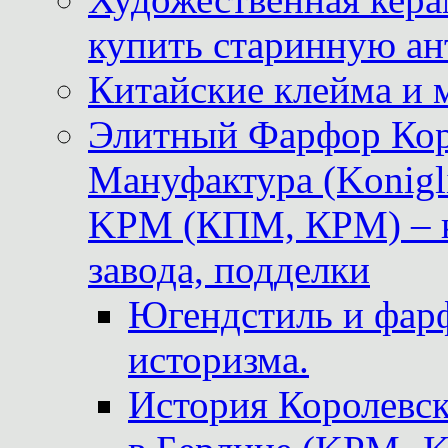
купить старинную ан
Китайские клейма и 
Элитный Фарфор Кор
Мануфактура (Konigli
KPM (КПМ, КРМ) – к
завода, подделки
Югендстиль и фар
историзма.
История Королевс