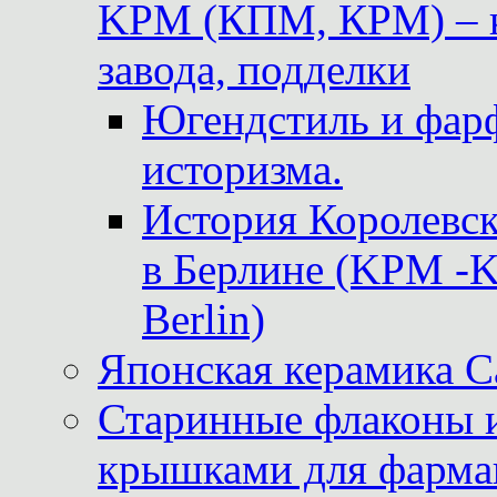
KPM (КПМ, КРМ) – к
завода, подделки
Югендстиль и фар
историзма.
История Королевс
в Берлине (KPM -Kö
Berlin)
Японская керамика 
Старинные флаконы и
крышками для фарма