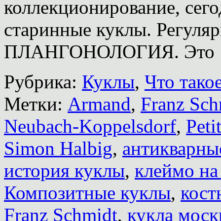
коллекционирование, сего
старинные куклы. Регуляр
ПЛАНГОНОЛОГИЯ. Это
Рубрика:
Куклы
,
Что тако
Метки:
Armand
,
Franz Sch
Neubach-Koppelsdorf
,
Peti
Simon Halbig
,
антикварны
история куклы
,
клеймо на
Композитные куклы
,
кост
Franz Schmidt
,
кукла моск