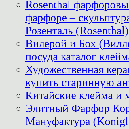
Rosenthal фарфоровые
фарфоре – скульптур
Розенталь (Rosenthal)
Вилерой и Бох (Вилле
посуда каталог клейм
Художественная керам
купить старинную ан
Китайские клейма и 
Элитный Фарфор Кор
Мануфактура (Konigli