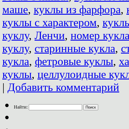
маше
,
куклы из фарфора
,
куклы с характером
,
кукл
куклу
,
Ленчи
,
номер кукл
куклу
,
старинные кукла
,
с
кукла
,
фетровые куклы
,
х
куклы
,
целлулоидные кук
|
Добавить комментарий
Найти: