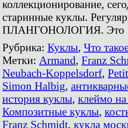
коллекционирование, сего
старинные куклы. Регуляр
ПЛАНГОНОЛОГИЯ. Это
Рубрика:
Куклы
,
Что тако
Метки:
Armand
,
Franz Sch
Neubach-Koppelsdorf
,
Peti
Simon Halbig
,
антикварны
история куклы
,
клеймо на
Композитные куклы
,
кост
Franz Schmidt
,
кукла моск