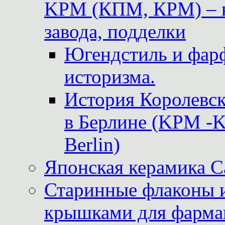
KPM (КПМ, КРМ) – к
завода, подделки
Югендстиль и фар
историзма.
История Королевс
в Берлине (KPM -Kö
Berlin)
Японская керамика 
Старинные флаконы и
крышками для фарма