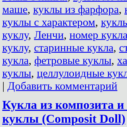
маше
,
куклы из фарфора
,
куклы с характером
,
кукл
куклу
,
Ленчи
,
номер кукл
куклу
,
старинные кукла
,
с
кукла
,
фетровые куклы
,
х
куклы
,
целлулоидные кук
|
Добавить комментарий
Кукла из композита и
куклы (Composit Doll)