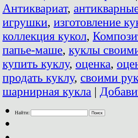
Антиквариат
,
антикварны
игрушки
,
изготовление ку
коллекция кукол
,
Компози
папье-маше
,
куклы своим
купить куклу
,
оценка
,
оце
продать куклу
,
своими ру
шарнирная кукла
|
Добави
Найти: