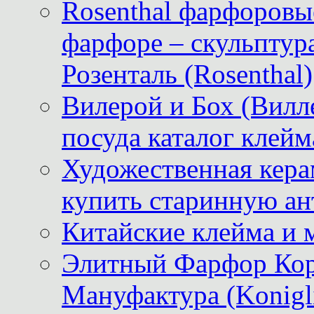
Rosenthal фарфоровые
фарфоре – скульптур
Розенталь (Rosenthal)
Вилерой и Бох (Вилле
посуда каталог клейм
Художественная керам
купить старинную ан
Китайские клейма и 
Элитный Фарфор Кор
Мануфактура (Konigli