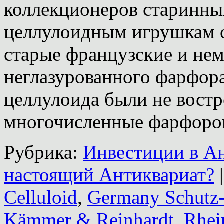
коллекционеров старинны
целлулоидным игрушкам о
старые французские и нем
неглазурованного фарфора
целлулоида были не востр
многочисленные фарфор
Рубрика:
Инвестиции в А
настоящий Антиквариат?
|
Celluloid
,
Germany Schutz
Kämmer & Reinhardt
,
Rhei