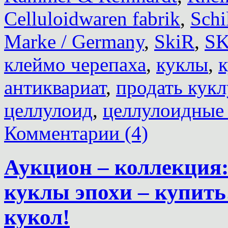
Celluloidwaren fabrik
,
Schi
Marke / Germany
,
SkiR
,
S
клеймо черепаха
,
куклы
,
к
антиквариат
,
продать кукл
целлулоид
,
целлулоидные
Комментарии (4)
Аукцион – коллекция
куклы эпохи – купить
кукол!