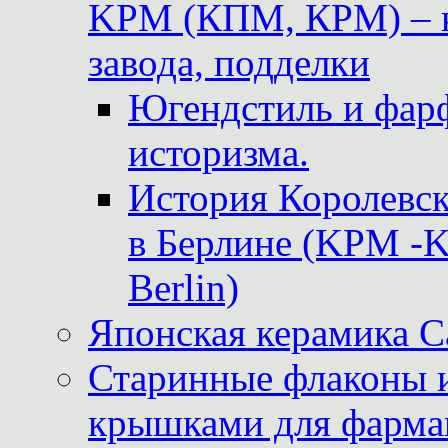
KPM (КПМ, КРМ) – к
завода, подделки
Югендстиль и фар
историзма.
История Королевс
в Берлине (KPM -Kö
Berlin)
Японская керамика 
Старинные флаконы и
крышками для фарма