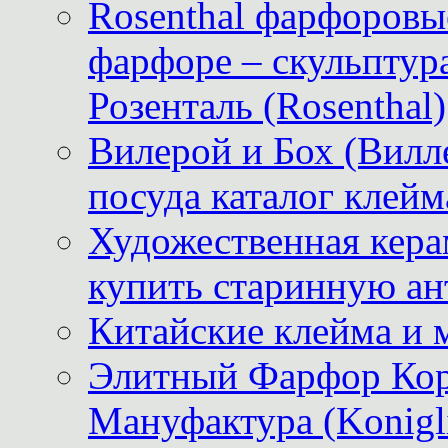
Rosenthal фарфоровые
фарфоре – скульптур
Розенталь (Rosenthal)
Вилерой и Бох (Вилле
посуда каталог клейм
Художественная керам
купить старинную ан
Китайские клейма и 
Элитный Фарфор Кор
Мануфактура (Konigli