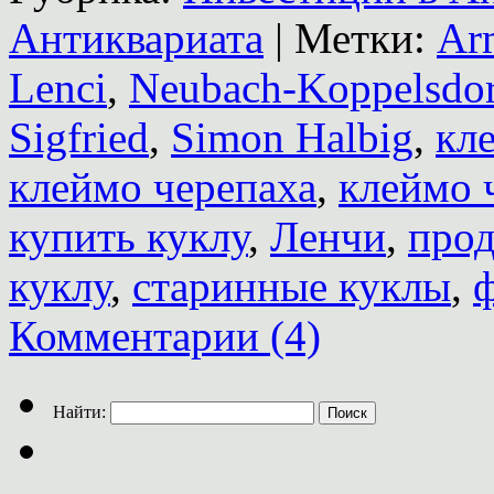
Антиквариата
|
Метки:
Ar
Lenci
,
Neubach-Koppelsdor
Sigfried
,
Simon Halbig
,
кл
клеймо черепаха
,
клеймо 
купить куклу
,
Ленчи
,
прод
куклу
,
старинные куклы
,
ф
Комментарии (4)
Найти: