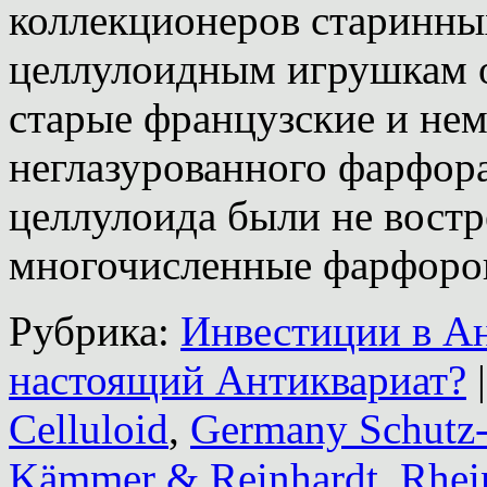
коллекционеров старинны
целлулоидным игрушкам о
старые французские и нем
неглазурованного фарфора
целлулоида были не востр
многочисленные фарфор
Рубрика:
Инвестиции в А
настоящий Антиквариат?
|
Celluloid
,
Germany Schutz
Kämmer & Reinhardt
,
Rhei