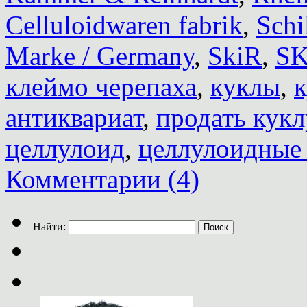
Celluloidwaren fabrik
,
Schi
Marke / Germany
,
SkiR
,
S
клеймо черепаха
,
куклы
,
к
антиквариат
,
продать кукл
целлулоид
,
целлулоидные
Комментарии (4)
Найти: