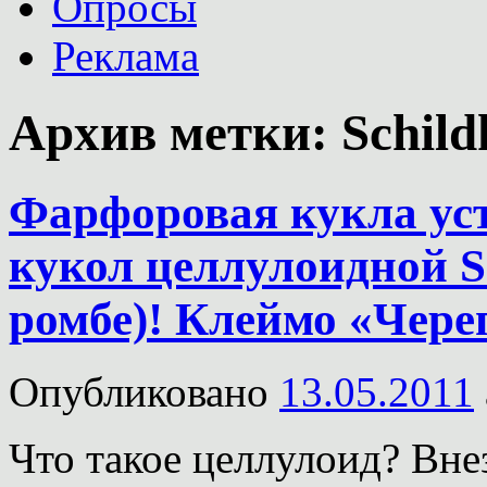
Опросы
Реклама
Архив метки:
Schild
Фарфоровая кукла уст
кукол целлулоидной Sc
ромбе)! Клеймо «Чер
Опубликовано
13.05.2011
Что такое целлулоид? Вне