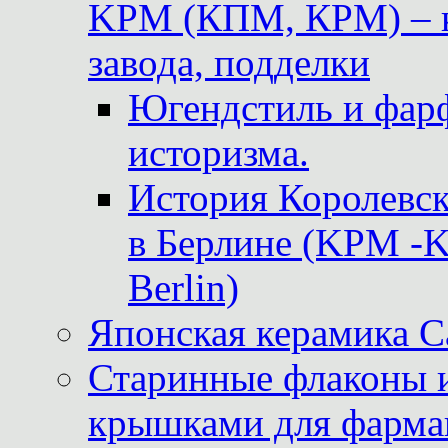
KPM (КПМ, КРМ) – к
завода, подделки
Югендстиль и фар
историзма.
История Королевс
в Берлине (KPM -Kö
Berlin)
Японская керамика 
Старинные флаконы и
крышками для фарма