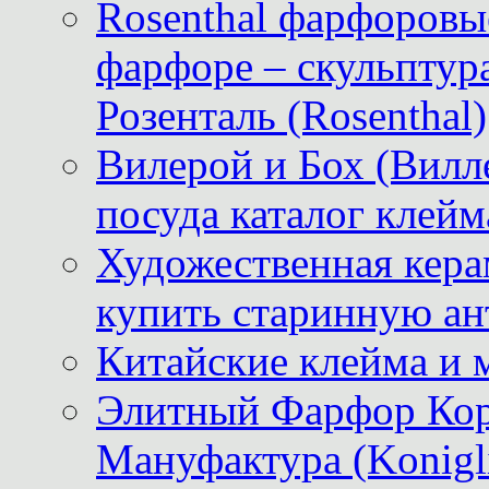
Rosenthal фарфоровые
фарфоре – скульптур
Розенталь (Rosenthal)
Вилерой и Бох (Вилле
посуда каталог клейм
Художественная керам
купить старинную ан
Китайские клейма и 
Элитный Фарфор Кор
Мануфактура (Konigli