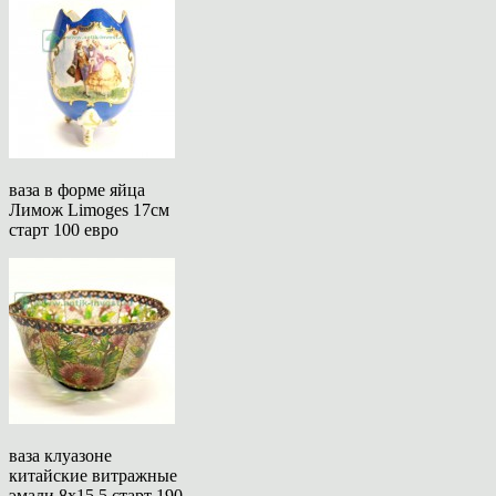
ваза в форме яйца
Лимож Limoges 17см
старт 100 евро
ваза клуазоне
китайские витражные
эмали 8х15,5 старт 190