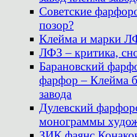
Советские фарфоро
позор?
Клейма и марки Л
ЛФЗ – критика, сно
Барановский фарфо
фарфор – Клейма 
завода
Дулевский фарфоро
монограммы худож
ЗИК фаянс Конаков