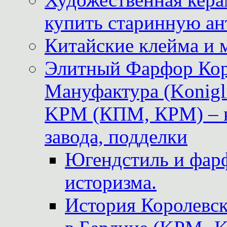
купить старинную ан
Китайские клейма и 
Элитный Фарфор Кор
Мануфактура (Konigli
KPM (КПМ, КРМ) – к
завода, подделки
Югендстиль и фар
историзма.
История Королевс