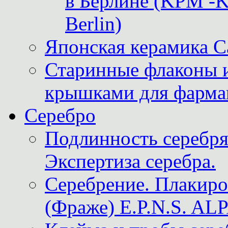
в Берлине (KPM -Kö
Berlin)
Японская керамика 
Старинные флаконы и
крышками для фарма
Серебро
Подлинность серебря
Экспертиза серебра.
Серебрение. Плакир
(Фраже) E.P.N.S. A