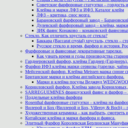
Советские фарфоровые статуэтки – гордость 
Клейма и марки ЛФЗ и ИФЗ. Каталог клейм
ЛФЗ – критика, снос мозга.
Барановский фарфоровый завод – Барановски
Дулевский фарфоровый завод – клейма, марк
ЗИК фаянс Конаково – конаковский фаянсовый 
Стекло. Как отличить хрусталь от стекла?
Баккара (Baccarat crystal) хрусталь, стекло – с
Русское стекло и время, фарфор и история. Рос
Фарфоровые и фаянсовые декоративные тарелки.
Как узнать время и годы производства старин
Гарднеровский фарфор, клейма Гарднер (Гарднеръ).
Фарфор ИФЗ клейма марки сервизы (тарелки, чайны
Мейсенский фарфор. Клейма Meissen марка синие 
Британские марки и клейма английского фарфора.
Марки и клейма посуды Веджвуд WEDGWOOD
Корниловский фарфор. Клейма завода Корниловых, 
SARREGUEMINES французский фаянс и фарфор – кл
Поддельные клейма фарфора
Rosenthal фарфоровые статуэтки – клейма на фарфор
Вилерой и Бох (Виллерой и Бох, Villeroy & Boch) –
Художественная керамика – как выбрать, смотреть
Китайские клейма и марки фарфора и фаянса.
Элитный Фарфор Королевская Берлинская Мануфакту