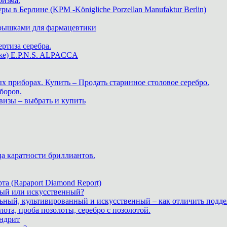
ризма.
в Берлине (KPM -Königliche Porzellan Manufaktur Berlin)
крышками для фармацевтики
ртиза серебра.
же) E.P.N.S. ALPACCA
х приборах. Купить – Продать старинное столовое серебро.
боров.
визы – выбрать и купить
ца каратности бриллиантов.
а (Rapaport Diamond Report)
дный или искусственный?
льный, культивированный и искусственный – как отличить подде
лота, проба позолоты, серебро с позолотой.
ндрит