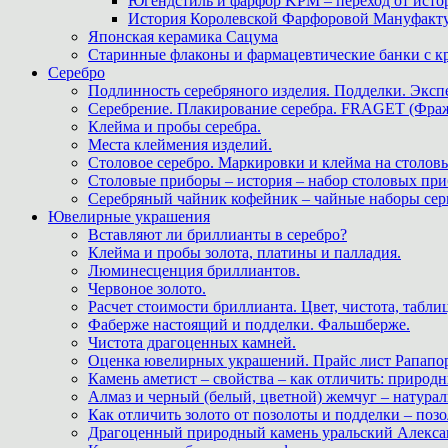
Югендстиль и фарфор KPM – переход от исто
История Королевской Фарфоровой Мануфактуры 
Японская керамика Сацума
Старинные флаконы и фармацевтические банки с 
Серебро
Подлинность серебряного изделия. Подделки. Экспе
Серебрение. Плакирование серебра. FRAGET (Фра
Клейма и пробы серебра.
Места клеймения изделий.
Столовое серебро. Маркировки и клейма на столовы
Столовые приборы – история – набор столовых при
Серебряный чайник кофейник – чайные наборы сер
Ювелирные украшения
Вставляют ли бриллианты в серебро?
Клейма и пробы золота, платины и палладия.
Люминесценция бриллиантов.
Червоное золото.
Расчет стоимости бриллианта. Цвет, чистота, табли
Фаберже настоящий и подделки. Фальшберже.
Чистота драгоценных камней.
Оценка ювелирных украшений. Прайс лист Рапапорт
Камень аметист – свойства – как отличить: приро
Алмаз и черный (белый, цветной) жемчуг – натура
Как отличить золото от позолоты и подделки – позо
Драгоценный природный камень уральский Алекса