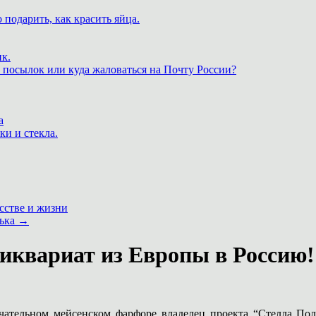
 подарить, как красить яйца.
к.
 посылок или куда жаловаться на Почту России?
а
ки и стекла.
сстве и жизни
лька
→
иквариат из Европы в Россию!
ечательном мейсенском фарфоре владелец проекта “Стелла По