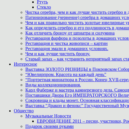
Ртуть
Стекло
Чистка серебра, чем и как лучше чистить серебро в
Патинирование (чернение) серебра в домашних усл
Чем и как правильно чистить золотые ювелирные у
Как определить серебро и его подлинность в дома
Как отличить бронзу от шпиатра и силумина
Реставрация фарфора и позолоты в домашних усло
Реставрация и чистка живописи – картин
Реставрация эмали в домашних условиях.
Чем и как лучше чистить бронзу.
Старый запах – как устранить неприятный запах ста
Интересное
Выставка ЗОЛОТО РИЗНИЦЫ в Покровском Собо
“Ювелирпром. Красота на каждый день”
“Портретная миниатюра в России. Конец XVII-сере
Виды коллекционирования.
Карл Фаберже и мастера камнерезного дела. Самоц
Поставщики Двора Его ИМПЕРАТОРСКОГО Величес
Сокровища и клады монет. Основная классификаци
Выставка “Дракон и феникс” Государственный Муз
Общество
Музыкальные Новости
ЕВРОВИДЕНИЕ 2011 – песни, участники, Росс
Подарок своими руками