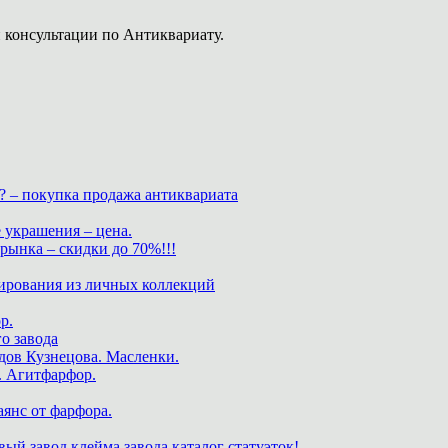
 консультации по Антиквариату.
? – покупка продажа антиквариата
 украшения – цена.
нка – скидки до 70%!!!
ирования из личных коллекций
р.
о завода
дов Кузнецова. Масленки.
. Агитфарфор.
аянс от фарфора.
ый завод клейма завода каталог статуэток!