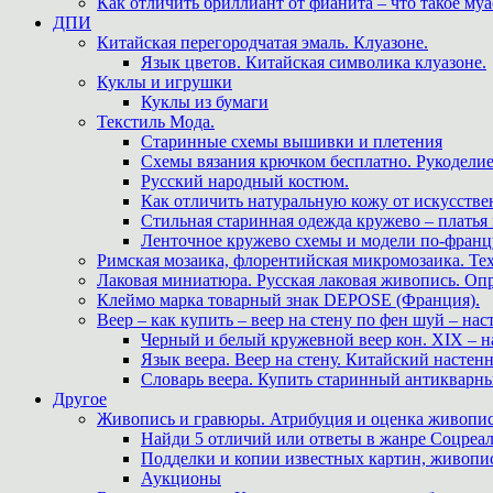
Как отличить бриллиант от фианита – что такое му
ДПИ
Китайская перегородчатая эмаль. Клуазоне.
Язык цветов. Китайская символика клуазоне.
Куклы и игрушки
Куклы из бумаги
Текстиль Мода.
Старинные схемы вышивки и плетения
Схемы вязания крючком бесплатно. Рукоделие
Русский народный костюм.
Как отличить натуральную кожу от искусстве
Стильная старинная одежда кружево – платья
Ленточное кружево схемы и модели по-францу
Римская мозаика, флорентийская микромозаика. Те
Лаковая миниатюра. Русская лаковая живопись. О
Клеймо марка товарный знак DEPOSE (Франция).
Веер – как купить – веер на стену по фен шуй – нас
Черный и белый кружевной веер кон. XIX – н
Язык веера. Веер на стену. Китайский настен
Словарь веера. Купить старинный антикварн
Другое
Живопись и гравюры. Атрибуция и оценка живопис
Найди 5 отличий или ответы в жанре Соцреал
Подделки и копии известных картин, живопис
Аукционы