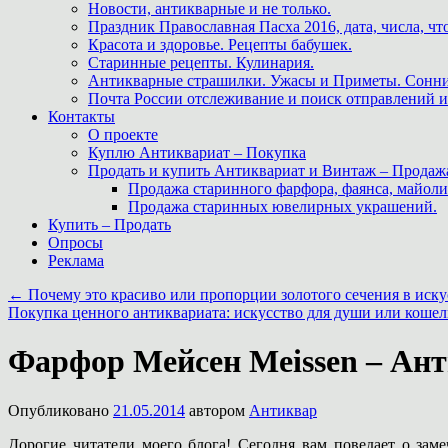
Новости, антикварные и не только.
Праздник Православная Пасха 2016, дата, числа, что
Красота и здоровье. Рецепты бабушек.
Старинные рецепты. Кулинария.
Антикварные страшилки. Ужасы и Приметы. Сонни
Почта России отслеживание и поиск отправлений и
Контакты
О проекте
Куплю Антиквариат – Покупка
Продать и купить Антиквариат и Винтаж – Продаж
Продажа старинного фарфора, фаянса, майоли
Продажа старинных ювелирных украшений.
Купить – Продать
Опросы
Реклама
←
Почему это красиво или пропорции золотого сечения в иску
Покупка ценного антиквариата: искусство для души или коше
Фарфор Мейсен Meissen – Ант
Опубликовано
21.05.2014
автором
Антиквар
Дорогие читатели моего блога! Сегодня вам поведает о зам