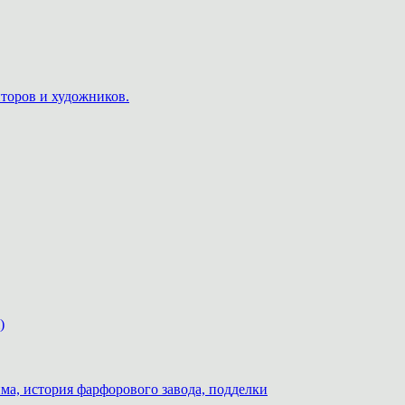
пторов и художников.
)
ма, история фарфорового завода, подделки