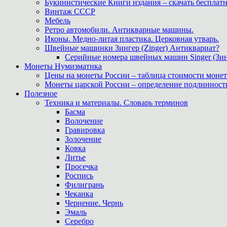
Букинистические Книги издания – скачать бесплатн
Винтаж СССР
Мебель
Ретро автомобили. Антикварные машины.
Иконы. Медно-литая пластика. Церковная утварь.
Швейные машинки Зингер (Zinger) Антиквариат?
Серийные номера швейных машин Singer (Зин
Монеты Нумизматика
Цены на монеты России – таблица стоимости монет
Монеты царской России – определение подлинност
Полезное
Техника и материалы. Словарь терминов
Басма
Волочение
Гравировка
Золочение
Ковка
Литье
Просечка
Роспись
Филигрань
Чеканка
Чернение. Чернь
Эмаль
Серебро