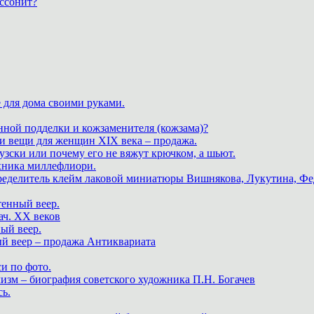
ассонит?
 для дома своими руками.
нной подделки и кожзаменителя (кожзама)?
 и вещи для женщин XIX века – продажа.
зски или почему его не вяжут крючком, а шьют.
хника миллефлиори.
пределитель клейм лаковой миниатюры Вишнякова, Лукутина, Фе
тенный веер.
ач. XX веков
ный веер.
ый веер – продажа Антиквариата
и по фото.
изм – биография советского художника П.Н. Богачев
ь.