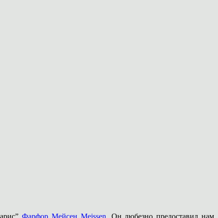
ларис”
Фарфор Мейсен Meissen
. Он любезно предоставил нам