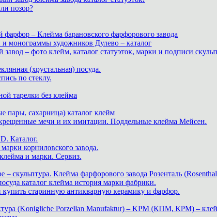
или позор?
й фарфор – Клейма барановского фарфорового завода
и и монограммы художников Дулево – каталог
завод – фото клейм, каталог статуэток, марки и подписи скуль
теклянная (хрустальная) посуда.
пись по стеклу.
ной тарелки без клейма
е пары, сахарница) каталог клейм
скрещенные мечи и их имитации. Поддельные клейма Мейсен.
. Каталог.
марки корниловского завода.
ейма и марки. Сервиз.
е – скульптура. Клейма фарфорового завода Розенталь (Rosenthal
 посуда каталог клейма история марки фабрики.
 и купить старинную антикварную керамику и фарфор.
ра (Konigliche Porzellan Manufaktur) – KPM (КПМ, КРМ) – клей