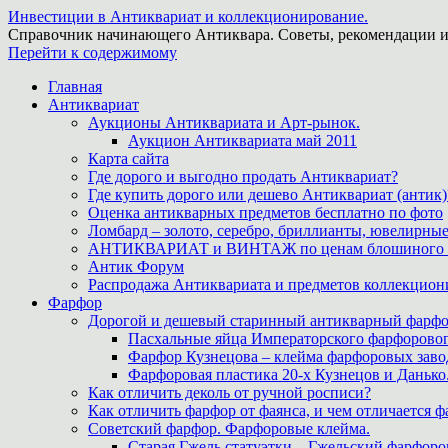
Инвестиции в Антиквариат и коллекционирование.
Справочник начинающего Антиквара. Советы, рекомендации и
Перейти к содержимому
Главная
Антиквариат
Аукционы Антиквариата и Арт-рынок.
Аукцион Антиквариата май 2011
Карта сайта
Где дорого и выгодно продать Антиквариат?
Где купить дорого или дешево Антиквариат (антик)
Оценка антикварных предметов бесплатно по фото
Ломбард – золото, серебро, бриллианты, ювелирные
АНТИКВАРИАТ и ВИНТАЖ по ценам блошиного ры
Антик Форум
Распродажа Антиквариата и предметов коллекцион
Фарфор
Дорогой и дешевый старинный антикварный фарфо
Пасхальные яйца Императорского фарфоровог
Фарфор Кузнецова – клейма фарфоровых заво
Фарфоровая пластика 20-х Кузнецов и Данько
Как отличить деколь от ручной росписи?
Как отличить фарфор от фаянса, и чем отличается ф
Советский фарфор. Фарфоровые клейма.
Старая Гжель статуэтки – Гжельский фарфоров