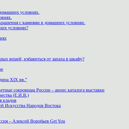
 домашних условиях.
овиях.
крашения с камнями в домашних условиях.
шних условиях?
виях
рых вещей, избавиться от запаха в шкафу?
ре
дина XIX вв.”
ветные сокровища России – анонс каталога выставки
тва (Е.И.В.)
я кладов
ей Искусства Народов Востока
ия – Алексей Воробьев Get You