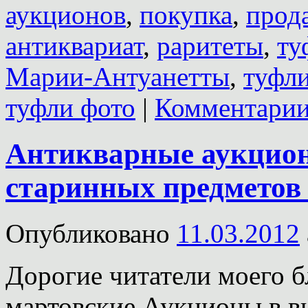
аукционов
,
покупка
,
прод
антиквариат
,
раритеты
,
ту
Марии-Антуанетты
,
туфли
туфли фото
|
Комментарии
Антикварные аукцион
старинных предметов 
Опубликовано
11.03.2012
Дорогие читатели моего б
мартовские Аукционы в ви