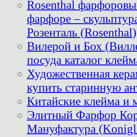
Rosenthal фарфоровые
фарфоре – скульптур
Розенталь (Rosenthal)
Вилерой и Бох (Вилле
посуда каталог клейм
Художественная керам
купить старинную ан
Китайские клейма и 
Элитный Фарфор Кор
Мануфактура (Konigli