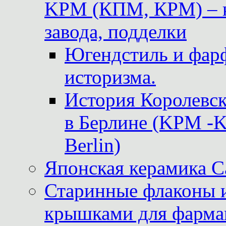
KPM (КПМ, КРМ) – к
завода, подделки
Югендстиль и фар
историзма.
История Королевс
в Берлине (KPM -Kö
Berlin)
Японская керамика 
Старинные флаконы и
крышками для фарма